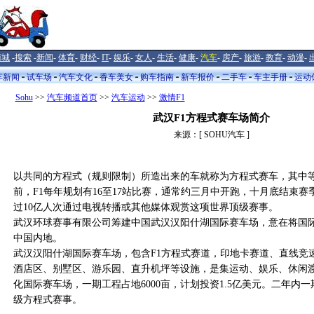
商城
-
搜索
-
新闻
-
体育
-
财经
-
IT
-
娱乐
-
女人
-
生活
-
健康
-
汽车
-
房产
-
旅游
-
教育
-
动漫
-
车新闻
试车场
汽车文化
香车美女
购车指南
新车报价
二手车
车主手册
运动
Sohu
>>
汽车频道首页
>>
汽车运动
>>
激情F1
武汉F1方程式赛车场简介
来源：[ SOHU汽车 ]
以共同的方程式（规则限制）所造出来的车就称为方程式赛车，其中等
前，F1每年规划有16至17站比赛，通常约三月中开跑，十月底结束
过10亿人次通过电视转播或其他媒体观赏这项世界顶级赛事。
武汉环球赛事有限公司筹建中国武汉汉阳什湖国际赛车场，意在将国
中国内地。
武汉汉阳什湖国际赛车场，包含F1方程式赛道，印地卡赛道、直线竞
酒店区、别墅区、游乐园、直升机坪等设施，是集运动、娱乐、休闲
化国际赛车场，一期工程占地6000亩，计划投资1.5亿美元。二年内
级方程式赛事。