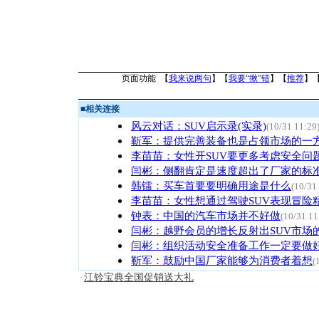
页面功能 【
我来说两句
】【
我要“揪”错
】【
推荐
】
■
相关连接
风云对话：SUV启示录(实录)
(10/31 11:29
靳军：提供完善装备也是占领市场的一
李苗苗：女性开SUV要更多考虑安全问
闫彬：侧翻肯定是速度超出了厂家的标
韩镭：买车首要要明确用途是什么
(10/31
李苗苗：女性想通过驾驶SUV表现冒险
钟表：中国的汽车市场并不好做
(10/31 11
闫彬：越野会员的增长反射出SUV市场
闫彬：组织活动安全准备工作一定要做
靳军：鼓励中国厂家能够为消费者着想
(
江铃宝典全国促销送大礼
·