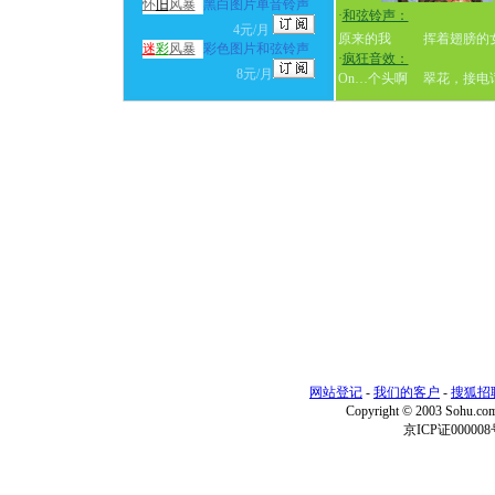
怀
旧
风暴
黑白图片单音铃声
·
和弦铃声：
4元/月
原来的我
挥着翅膀的
迷
彩
风暴
彩色图片和弦铃声
·
疯狂音效：
8元/月
On…个头啊
翠花，接电
网站登记
-
我们的客户
-
搜狐招
Copyright © 2003 Sohu.c
京ICP证000