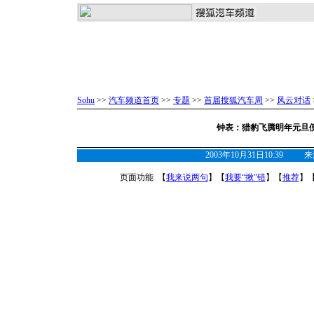
Sohu
>>
汽车频道首页
>>
专题
>>
首届搜狐汽车周
>>
风云对话
钟表：猎豹飞腾明年元旦
2003年10月31日10:39
页面功能 【
我来说两句
】【
我要“揪”错
】【
推荐
】