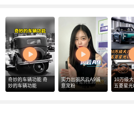
奇妙的车辆功能 奇
实力出圈风云A9诚
10万级大
妙的车辆功能
意宠粉
五菱星光
怎么选？