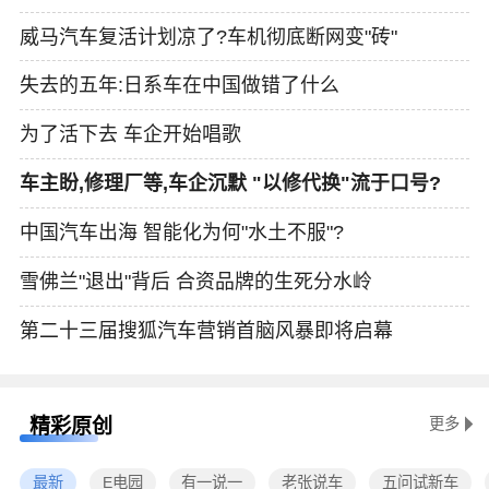
威马汽车复活计划凉了?车机彻底断网变"砖"
失去的五年:日系车在中国做错了什么
为了活下去 车企开始唱歌
车主盼,修理厂等,车企沉默 "以修代换"流于口号?
中国汽车出海 智能化为何"水土不服"?
雪佛兰"退出"背后 合资品牌的生死分水岭
第二十三届搜狐汽车营销首脑风暴即将启幕
精彩原创
更多
最新
E电园
有一说一
老张说车
五问试新车