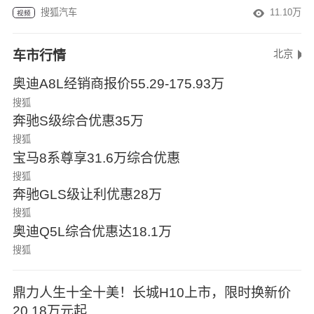
搜狐汽车
11.10万
视频
车市行情
北京
奥迪A8L经销商报价55.29-175.93万
搜狐
奔驰S级综合优惠35万
搜狐
宝马8系尊享31.6万综合优惠
搜狐
奔驰GLS级让利优惠28万
搜狐
奥迪Q5L综合优惠达18.1万
搜狐
鼎力人生十全十美！长城H10上市，限时换新价
20.18万元起