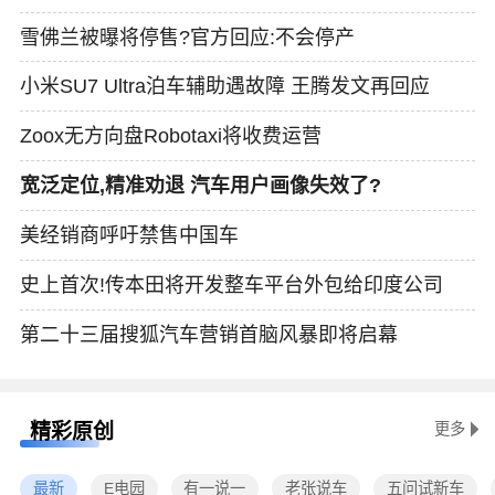
雪佛兰被曝将停售?官方回应:不会停产
小米SU7 Ultra泊车辅助遇故障 王腾发文再回应
Zoox无方向盘Robotaxi将收费运营
宽泛定位,精准劝退 汽车用户画像失效了?
美经销商呼吁禁售中国车
史上首次!传本田将开发整车平台外包给印度公司
第二十三届搜狐汽车营销首脑风暴即将启幕
精彩原创
更多
最新
E电园
有一说一
老张说车
五问试新车