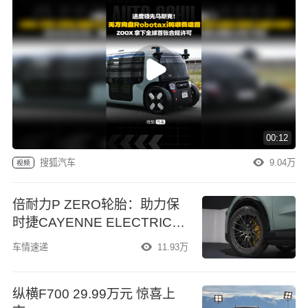
00:12
搜狐汽车
9.04万
视频
倍耐力P ZERO轮胎：助力保
时捷CAYENNE ELECTRIC创
纪录加速表现
车情速递
11.93万
纵横F700 29.99万元 惊喜上