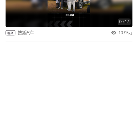
00:17
搜狐汽车
10.95万
视频
新别克GL8陆尚实车，增橙色内饰+按摩座椅，配
374马力+续航1500km
燕赵女司机
8.47万
国产“性能小钢炮”真的来了！