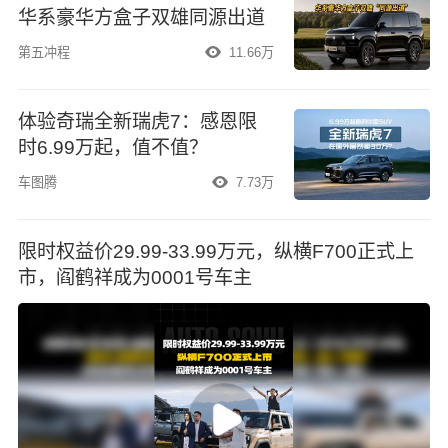
华系豪华方盒子双雄同源出道
第五冲程
11.66万
体验奇瑞全新瑞虎7：感恩限
时6.99万起，值不值？
车图腾
7.73万
限时权益价29.99-33.99万元，纵横F700正式上
市，阎鹤祥成为0001号车主