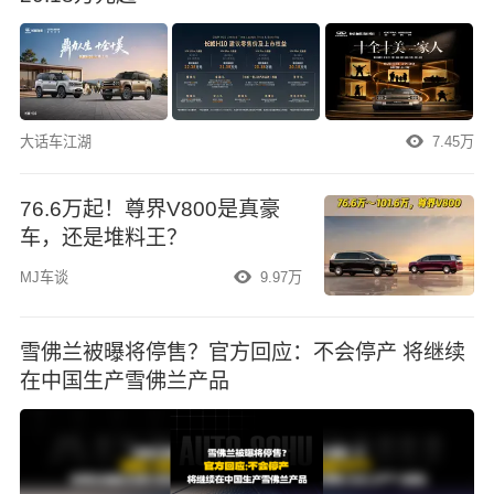
大话车江湖
7.45万
76.6万起！尊界V800是真豪
车，还是堆料王？
MJ车谈
9.97万
雪佛兰被曝将停售？官方回应：不会停产 将继续
在中国生产雪佛兰产品