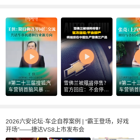
#第二十三届搜狐汽
雪佛兰被曝将停售？
#第二十
车营销首脑风暴 行
官方回应：不会停产
车营销首
业大咖即将再次齐
将继续在中国生产雪
业大咖即
聚！8月14日，由中
佛兰产品
聚！8月
国国际贸易促进委员
国国际贸
会汽车行业分会作为
会汽车行
2026六安论坛·车企自荐案例 | “霸王登场，好戏
指导单位，由搜狐汽
指导单位
开场”——捷达VS8上市发布会
车主办的第二十三届
车主办的
搜狐汽车营销首脑风
搜狐汽车