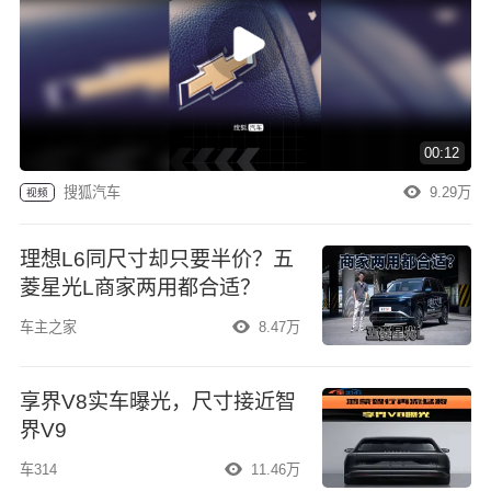
00:12
搜狐汽车
9.29万
视频
理想L6同尺寸却只要半价？五
菱星光L商家两用都合适？
车主之家
8.47万
享界V8实车曝光，尺寸接近智
界V9
车314
11.46万