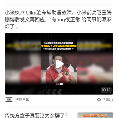
小米SU7 Ultra泊车辅助遇故障，小米前高管王腾
删博后发文再回应，“有bug很正常 给同事们添麻
烦了”。
00:12
搜狐汽车
7.83万
视频
传统方盒子真要沦为杂牌了？