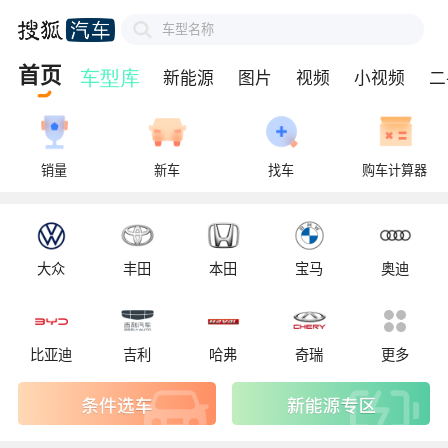
车型名称
首页
新能源
图片
视频
小视频
二
销量
新车
找车
购车计算器
大众
丰田
本田
宝马
奥迪
比亚迪
吉利
哈弗
奇瑞
更多
新能源专区