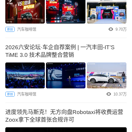
暴将正式启幕。中国
暴将正式
机械工业联合会副会
乘用车副
长、中国国际贸易促
汽乘用车
进委员会汽车行业分
经理张亮
会会长王侠 送上预
寄语。
汽车咖啡馆
9.70万
原创
祝寄语。
2026六安论坛·车企自荐案例 | 一汽丰田-IT’S
TiME 3.0 技术品牌整合营销
汽车咖啡馆
10.37万
原创
进度领先马斯克！无方向盘Robotaxi将收费运营
Zoox拿下全球首张合规许可