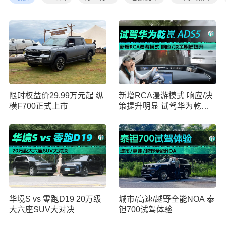
限时权益价29.99万元起 纵
新增RCA漫游模式 响应/决
横F700正式上市
策提升明显 试驾华为乾崑
ADS5
华境S vs 零跑D19 20万级
城市/高速/越野全能NOA 泰
大六座SUV大对决
钽700试驾体验