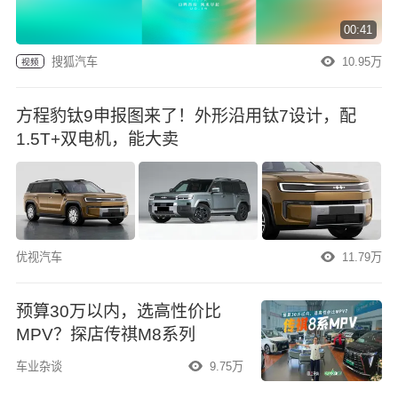
00:41
搜狐汽车
10.95万
视频
方程豹钛9申报图来了！外形沿用钛7设计，配
1.5T+双电机，能大卖
优视汽车
11.79万
预算30万以内，选高性价比
MPV？探店传祺M8系列
车业杂谈
9.75万