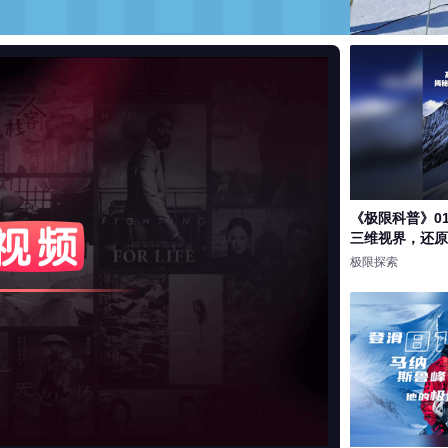
《极限科普》0
三维视界，还原
亮度
明亮
极限探索
饱和度
100
对比度
100
倍速