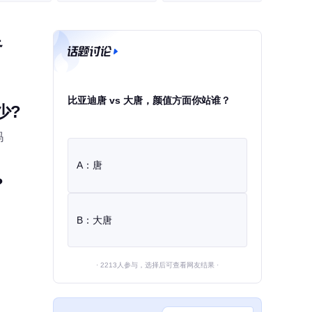
足
比亚迪唐 vs 大唐，颜值方面你站谁？
少?
吗
A：唐
?
B：大唐
· 2213人参与，选择后可查看网友结果 ·