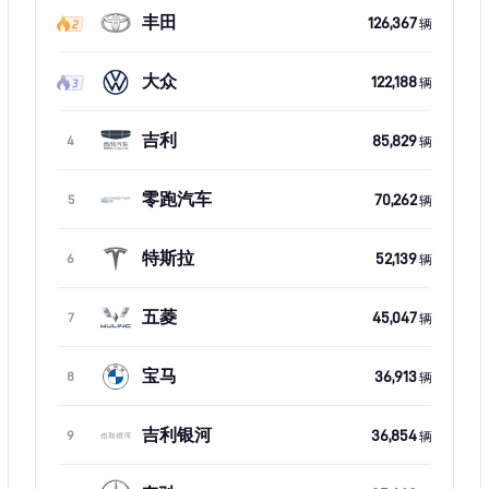
丰田
126,367
辆
大众
122,188
辆
吉利
85,829
4
辆
零跑汽车
70,262
5
辆
特斯拉
52,139
6
辆
五菱
45,047
7
辆
宝马
36,913
8
辆
吉利银河
36,854
9
辆