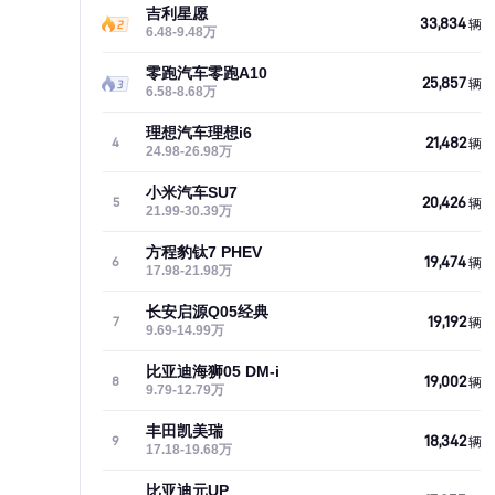
吉利星愿
33,834
辆
6.48-9.48万
零跑汽车零跑A10
25,857
辆
6.58-8.68万
理想汽车理想i6
21,482
4
辆
24.98-26.98万
小米汽车SU7
20,426
5
辆
21.99-30.39万
方程豹钛7 PHEV
19,474
6
辆
17.98-21.98万
长安启源Q05经典
19,192
7
辆
9.69-14.99万
比亚迪海狮05 DM-i
19,002
8
辆
9.79-12.79万
丰田凯美瑞
18,342
9
辆
17.18-19.68万
比亚迪元UP