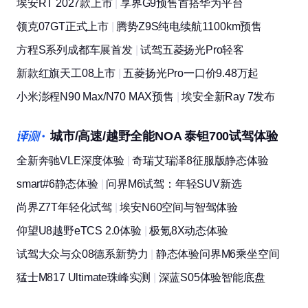
每日精选
TOP搜狐号
埃安RT 2027款上市
|
享界G9预售首搭华为平台
领克07GT正式上市
|
腾势Z9S纯电续航1100km预售
方程S系列成都车展首发
|
试驾五菱扬光Pro轻客
新款红旗天工08上市
|
五菱扬光Pro一口价9.48万起
小米澎程N90 Max/N70 MAX预售
|
埃安全新Ray 7发布
城市/高速/越野全能NOA 泰钽700试驾体验
全新奔驰VLE深度体验
|
奇瑞艾瑞泽8征服版静态体验
smart#6静态体验
|
问界M6试驾：年轻SUV新选
尚界Z7T年轻化试驾
|
埃安N60空间与智驾体验
仰望U8越野eTCS 2.0体验
|
极氪8X动态体验
试驾大众与众08德系新势力
|
静态体验问界M6乘坐空间
猛士M817 Ultimate珠峰实测
|
深蓝S05体验智能底盘