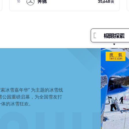
奔驰
35,648
10
辆
极限探索
探索冰雪嘉年华” 为主题的冰雪线
顶滑雪公园重磅启幕，为全国雪友打
一体的冰雪狂欢。