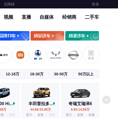
无障碍
登录
视频
直播
自媒体
经销商
二手车
更多
12-18万
18-30万
30-50万
50万以上
 Hi...
丰田普拉多...
奇瑞艾瑞泽8
奇瑞艾瑞
.98万
44.98-55.98万
9.99-14.89万
11.69-
参数
|
销量
图片
|
参数
|
销量
图片
|
参数
|
销量
图片
|
参