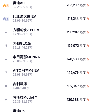
奥迪A6L
236,209
热度
32.29-55.89万
比亚迪大唐 EV
213,244
热度
23.99-30.99万
方程豹钛7 PHEV
209,207
4
热度
17.98-21.98万
奔驰GLC级
155,072
5
热度
35.18-46.28万
丰田赛那SIENNA
148,580
6
热度
29.88-39.38万
AITO问界M6 EV
145,479
7
热度
22.98-29.98万
吉利星愿
132,849
8
热度
6.48-9.48万
特斯拉Model Y
130,588
9
热度
26.35-31.35万
奥迪Q5L