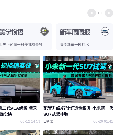
美学物语
新车周周报
好物
世界上的每一种美都有最独特的表达
每周新车一网打尽
这里有你
鹏第二代VLA解析 雪天
配置升级/行驶舒适性提升 小米新一代
控确实快
SU7试驾体验
03-12 14:53
E测试
03-20 01:41