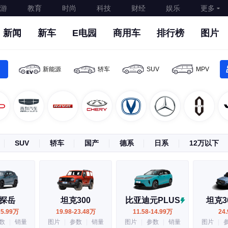
游
教育
时尚
科技
财经
娱乐
更多
新闻
新车
E电园
商用车
排行榜
图片
品牌找车
销量选车
精准选车
新能源
轿车
SUV
MPV
SUV
轿车
国产
德系
日系
12万以下
探岳
坦克300
比亚迪元PLUS
坦克300
25.99万
19.98-23.48万
11.58-14.99万
24
数
|
销量
图片
|
参数
|
销量
图片
|
参数
|
销量
图片
|