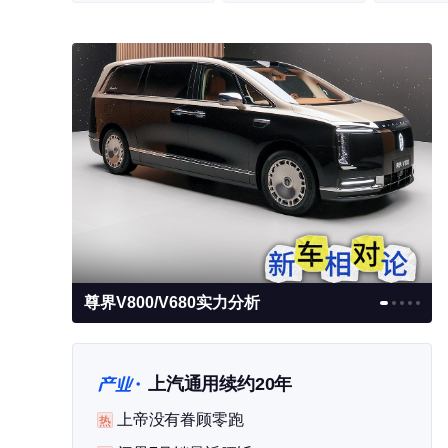
主打配置诚意 解读腾势Z9S
上汽通用续约20年
新车
上帝没有眷顾零跑
热