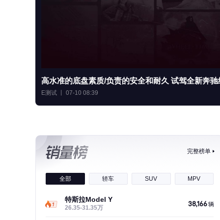
高水准的底盘素质/负责的安全和耐久 试驾全新奔驰
E测试 丨 07-10 08:39
完整榜单
全部
轿车
SUV
MPV
特斯拉Model Y
38,166
辆
26.35-31.35万