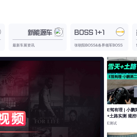
新能源车展快报
BOSS 1+1
新能源车展快报
最新车展资讯
张朝阳BOSS&各界领军BOSS
E驾有理 | 小
+土路实测 规
亮度
标准
E测试
饱和度
100