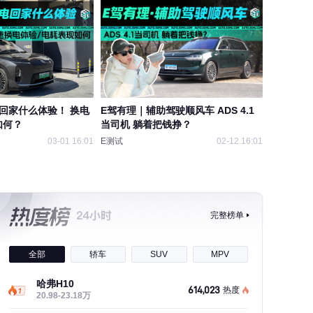
电回家什么体验！ 换电
E驾有理｜辅助驾驶顺风车 ADS 4.1
如何？
当司机 躺着把钱挣？
03-01 16:01
E测试
02-12 16:01
完整榜单
全部
轿车
SUV
MPV
哈弗H10
614,023
热度
20.98-23.18万