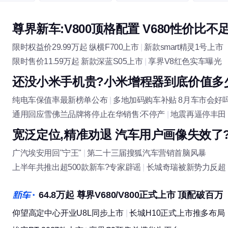
尊界新车:V800顶格配置 V680性价比不
话题讨论
限时权益价29.99万起 纵横F700上市
|
新款smart精灵1号上市
限时售价11.59万起 新款深蓝S05上市
|
享界V8红色实车曝光
还没小米手机贵?小米增程器到底价值多
纯电车保值率最新榜单公布
|
多地加码购车补贴 8月车市会好
通用回应雪佛兰品牌将停止在华销售:不停产
|
地震再逼停丰田
宽泛定位,精准劝退 汽车用户画像失效了
广汽埃安用回"宁王"
|
第二十三届搜狐汽车营销首脑风暴
上半年共推出超500款新车?专家辟谣
|
长城奇瑞被新势力反超
64.8万起 尊界V680/V800正式上市 顶配破百万
仰望高定中心开业U8L同步上市
|
长城H10正式上市推多布局