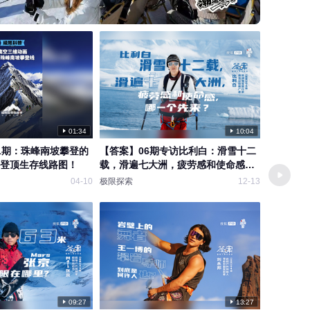
01:34
10:04
1期：珠峰南坡攀登的
【答案】06期专访比利白：滑雪十二
极限人物专
登顶生存线路图！
载，滑遍七大洲，疲劳感和使命感，
第一人，他
哪一个先来？
04-10
极限探索
12-13
极限探索
09:27
13:27