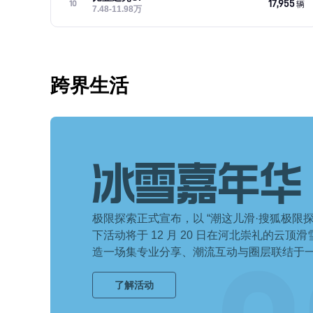
17,955
10
辆
7.48-11.98万
跨界生活
冰雪嘉年华
极限探索正式宣布，以 “潮这儿滑·搜狐极限
下活动将于 12 月 20 日在河北崇礼的云
造一场集专业分享、潮流互动与圈层联结于
了解活动