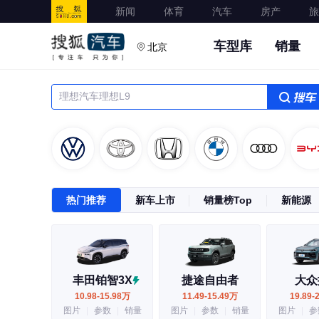
新闻
体育
汽车
房产
旅
车型库
销量
北京
搜车
热门推荐
新车上市
销量榜Top
新能源
丰田铂智3X
捷途自由者
大众
10.98-15.98万
11.49-15.49万
19.89-
图片
|
参数
|
销量
图片
|
参数
|
销量
图片
|
参