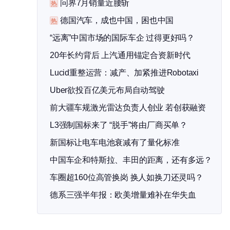
问界7月销量近腰斩
热
德国汽车，成也中国，困也中国
热
“远离”中国市场的国际车企 过得更好吗？
20年长约背后 上汽通用锚定合资新时代
Lucid重整运营：减产、加紧推进Robotaxi
Uber欲投百亿美元布局自动驾驶
评测
前大疆车规激光雷达负责人创业 若创获融资
L3强制国标来了 “脱手”将由厂商买单？
新国标让电车电池衰减有了量化标准
中国车企和特斯拉、丰田的距离，还有多远？
车圈超160位高管换岗 换人如换刀还灵吗？
德系三强半年报：欧美增量难补在华失血