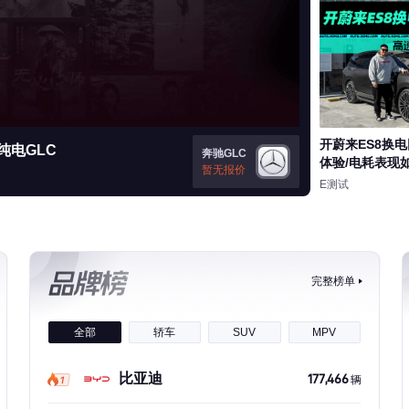
对比度
100
倍速
开蔚来ES8换
纯电GLC
奔驰GLC
体验/电耗表现
暂无报价
E测试
完整榜单
全部
轿车
SUV
MPV
比亚迪
177,466
辆