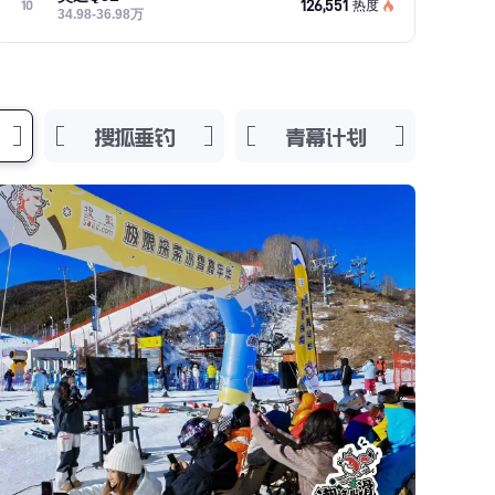
126,551
10
热度
34.98-36.98万
搜狐垂钓
青幕计划