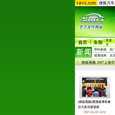
首发
车
即时新闻
热
观展指南
自
搜狐视频 2007上海
[搜狐视频]看搜狐博客最
后大奖花落谁家
2007-04-28 14:04