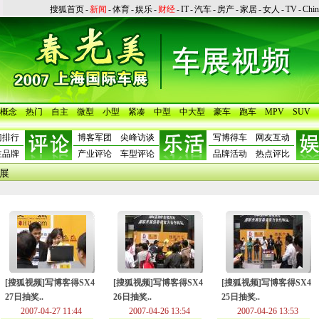
搜狐首页
-
新闻
-
体育
-
娱乐
-
财经
-
IT
-
汽车
-
房产
-
家居
-
女人
-
TV
-
Chi
概念
热门
自主
微型
小型
紧凑
中型
中大型
豪车
跑车
MPV
SUV
门排行
博客军团
尖峰访谈
写博得车
网友互动
主品牌
产业评论
车型评论
品牌活动
热点评比
车展
[搜狐视频]写博客得SX4
[搜狐视频]写博客得SX4
[搜狐视频]写博客得SX4
27日抽奖..
26日抽奖..
25日抽奖..
2007-04-27 11:44
2007-04-26 13:54
2007-04-26 13:53