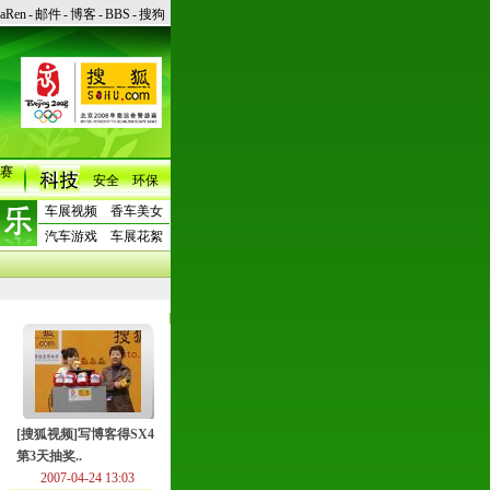
naRen
-
邮件
-
博客
-
BBS
-
搜狗
赛
安全
环保
车展视频
香车美女
汽车游戏
车展花絮
[搜狐视频]写博客得SX4
第3天抽奖..
2007-04-24 13:03