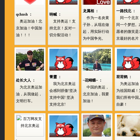
龙属相 ：
一路找北 ：
qchnsh ：
呐喊 ：
作为一名炎黄
同一个北京
奥运加油！北
支持奥运！支
子孙，从现在做
同一个梦想。
京加油！中国加
持北京！反对一
起，用实际行动
愿者的微笑是
油！！！
切分裂活动！
为中国争光。
京最好的名片
菁靈 ：
荷荷鹤 ：
处长大人 ：
~花蝴蝶~ ：
我为北京奥运
为奥运加油
为北京奥运加
中国的奥运，
会感到骄傲!坚决
为祖国助威！
油，从我做起，
北京加油，我要
支持中国! 坚决
我们所有中国
文明行车。
加油！
支持北京!
自豪！