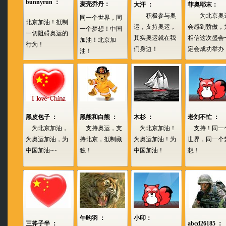
bunnyrun ：
麦壳乔丹：
大汗 ：
菲奥耶末：
积极参与奥
为北京奥
同一个世界，同
北京加油！抵制
运，支持奥运，
会感到骄傲，
一个梦想！中国
一切阻碍奥运的
其实奥运就在我
相信这次盛会
加油！北京加
行为！
们身边！
定会成功举办
油！
黑皮包子 ：
黑熊和白熊 ：
木杉 ：
老刘不忙 ：
为北京加油，
支持奥运，支
为北京加油！
支持！同一
为奥运加油，为
持北京，抵制藏
为奥运加油！为
世界，同一个
中国加油~~
独！
中国加油！
想！
午昀羽 ：
小印：
三斧子半 ：
abcd26185 ：