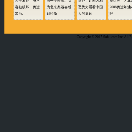
和平象征，决不
同一个梦想。我
举办，让西方邪
奥运会！为北
容被破坏，奥运
为北京奥运会感
恶势力看看中国
2008奥运加油
加油.
到骄傲
人的奥运！
呼
Copyright © 2017 Sohu.com Inc. Al