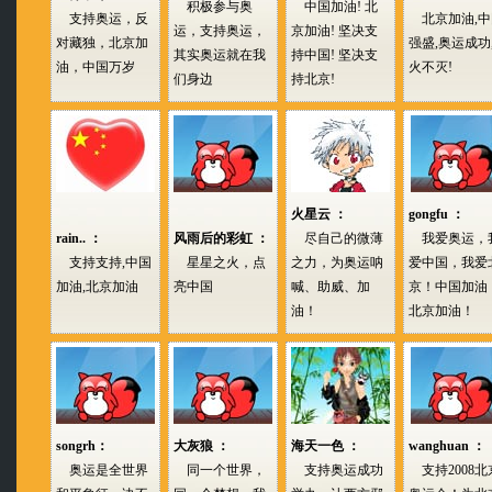
积极参与奥
中国加油! 北
支持奥运，反
北京加油,中
运，支持奥运，
京加油! 坚决支
对藏独，北京加
强盛,奥运成功
其实奥运就在我
持中国! 坚决支
油，中国万岁
火不灭!
们身边
持北京!
火星云 ：
gongfu ：
rain.. ：
风雨后的彩虹 ：
尽自己的微薄
我爱奥运，
支持支持,中国
星星之火，点
之力，为奥运呐
爱中国，我爱
加油,北京加油
亮中国
喊、助威、加
京！中国加油
油！
北京加油！
songrh：
大灰狼 ：
海天一色 ：
wanghuan ：
奥运是全世界
同一个世界，
支持奥运成功
支持2008北