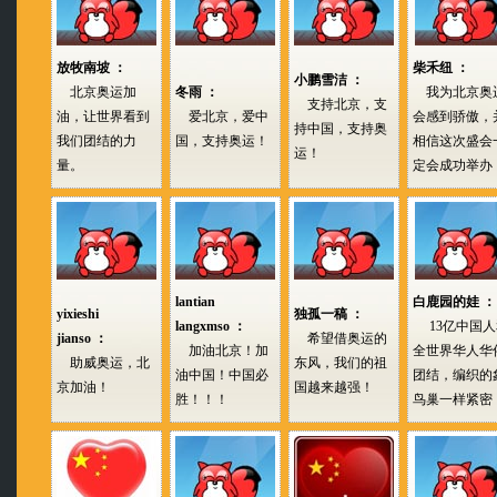
放牧南坡 ：
柴禾纽 ：
小鹏雪洁 ：
北京奥运加
冬雨 ：
我为北京奥
支持北京，支
油，让世界看到
爱北京，爱中
会感到骄傲，
持中国，支持奥
我们团结的力
国，支持奥运！
相信这次盛会
运！
量。
定会成功举办
lantian
白鹿园的娃 ：
yixieshi
独孤一稿 ：
langxmso ：
13亿中国人
jianso ：
希望借奥运的
加油北京！加
全世界华人华
助威奥运，北
东风，我们的祖
油中国！中国必
团结，编织的
京加油！
国越来越强！
胜！！！
鸟巢一样紧密