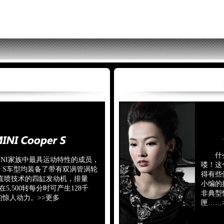
什么
I家族中最具运动特性的成员，
喽！这
oper S车型均装备了带有双涡管涡轮
得有些
直喷技术的四缸发动机，排量
小编的
，在5,500转每分时可产生128千
非典型
力的惊人动力。
>>更多
匣……