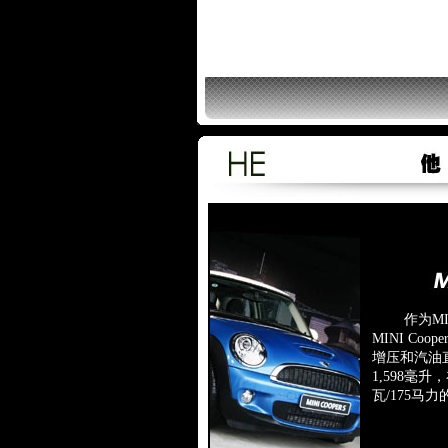
作为MIN
MINI Co
增压和汽油
1,598毫升
瓦/175马