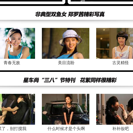
青春无敌
美目流盼
古灵精怪
累了，别打搅我
什么时候才是个头啊
补补妆吧