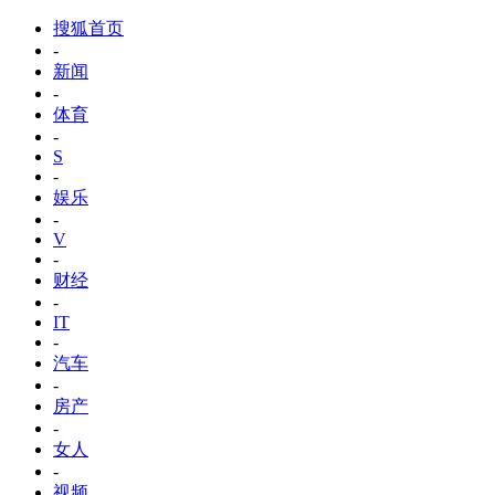
搜狐首页
-
新闻
-
体育
-
S
-
娱乐
-
V
-
财经
-
IT
-
汽车
-
房产
-
女人
-
视频