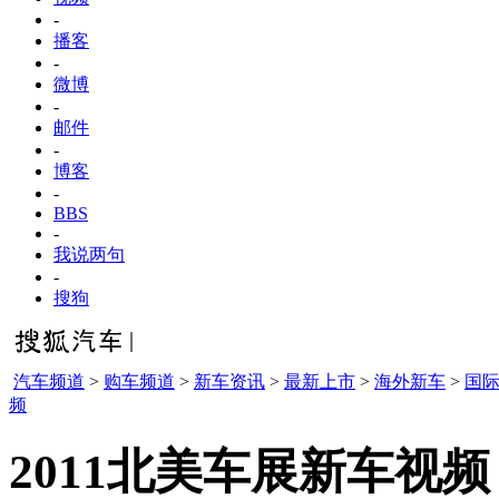
-
播客
-
微博
-
邮件
-
博客
-
BBS
-
我说两句
-
搜狗
汽车频道
>
购车频道
>
新车资讯
>
最新上市
>
海外新车
>
国
频
2011北美车展新车视频