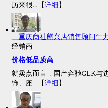
历来很...【
详细
】
重庆商社麒兴店销售顾问牛
经销商
价格低品质高
就卖点而言，国产奔驰GLK与
饰、座...【
详细
】