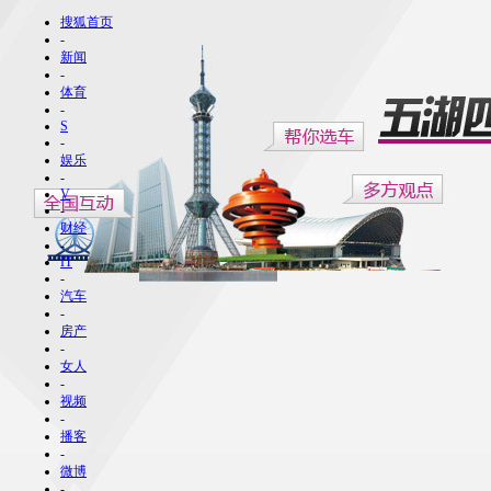
搜狐首页
-
新闻
-
体育
-
S
-
娱乐
-
V
-
财经
-
IT
-
汽车
-
房产
-
女人
-
视频
-
播客
-
微博
-