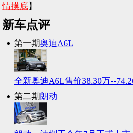
情摸底
】
新车点评
第一期
奥迪A6L
全新奥迪A6L售价38.30万--74
第二期
朗动