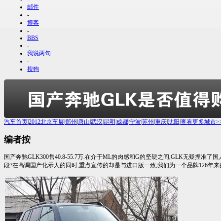
邮件
-
博客
-
BBS
-
我说两句
-
搜狗
汽车首页
|
2012北京车展
|
郑州
|
唐山
|
武汉
|
昆明
|
成都
|
宁波
|
苏州
|
重庆
|
沈阳
|
查看更多城市>
编者按
国产奔驰GLK300售40.8-55.7万.在介于ML的肉感和G的坚硬之间,GLK无
段?在高调国产化示人的同时,重点宣传的却是与进口版一致,我们为一个品牌126年