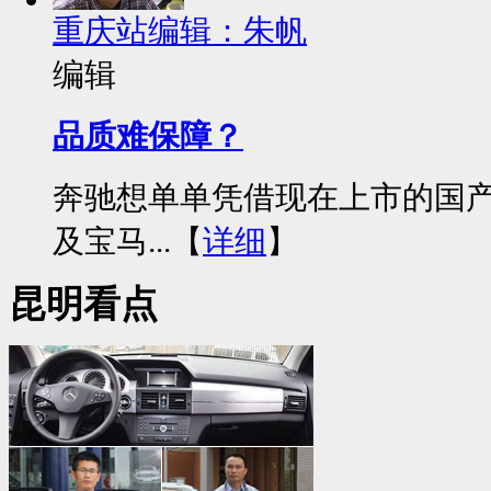
重庆站编辑：朱帆
编辑
品质难保障？
奔驰想单单凭借现在上市的国产奔
及宝马...【
详细
】
昆明看点