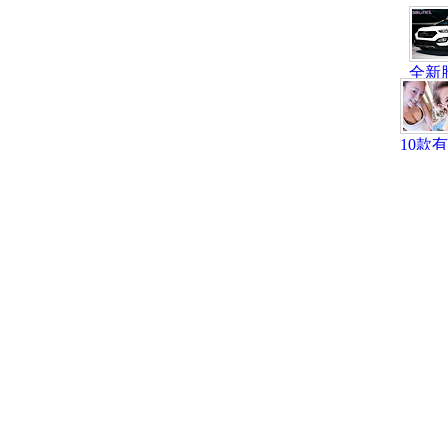
全新
亮相
10款
点车