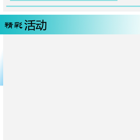
其实大家对于三包政策的理解都是有一个过程的。三包政策执行之后，对于汽
个机遇，也是一个挑战。最主要的是它能够明确消费者和汽车厂商彼此的责任
要在自己服务的各个领域，多为消费者提供更高水平的服务，因此对他的要求也
并不建议在三包处理过程当中过多的把消费者引导到鉴定这个环节。因为大多
过一般的鉴定手段是没有办法去把它的问题搞清楚的。我们在三包规定第七章
入了专家技术咨询人员这个概念。就是鼓励地方局以及争议双方在争议过程当
与这种技术咨询，这个技术人员他的这种技术咨询意见，对双方是具有重要的参