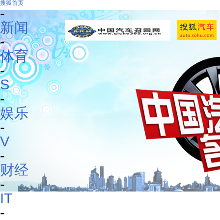
搜狐首页
-
新闻
-
体育
-
S
-
娱乐
-
V
-
财经
-
IT
-