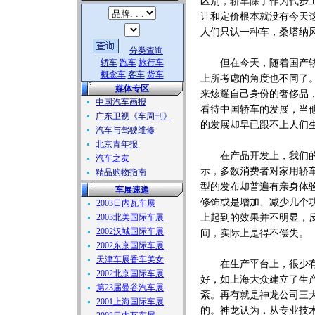
区别，轿车除了作为代步
计和定价根本就没有今天
人们只认一种车，桑塔纳风
分类查询
轿车
跑车
旅行车
但在今天，随着国产轿车
概念车
客车
货车
上所考虑的角度也不同了
媒体专区
来炫耀自己身份的奢侈品
中国汽车画报
看待中国轿车的发展，当
广东卫视《车周刊》
的发展却早已跟不上人们
汽车与驾驶维修
北京青年报
在产品开发上，我们的创
汽车之友
示，多数消费者对家用轿
精品购物指南
型的发布却普遍有亲身体
车展速递
修饰或是增加、减少几个
2003日内瓦车展
2003北美国际车展
上起到的效果并不明显，
2002汉城国际车展
间，实际上是得不偿失。
2002东京国际车展
天津车展香车美女
在生产平台上，很少有国
2002北京国际车展
好，如上海大众建立了生
第23届曼谷汽车展
紊。再有就是神龙公司三
2001上海国际车展
的。神龙认为，从专业技