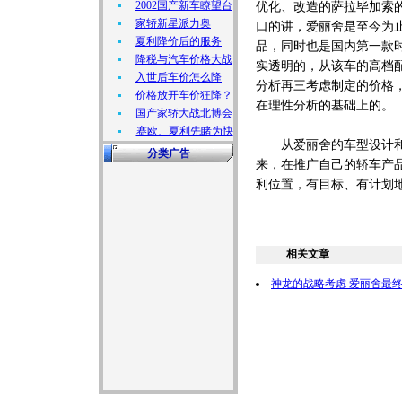
2002国产新车瞭望台
优化、改造的萨拉毕加索
家轿新星派力奥
口的讲，爱丽舍是至今为
夏利降价后的服务
品，同时也是国内第一款
降税与汽车价格大战
实透明的，从该车的高档配
入世后车价怎么降
分析再三考虑制定的价格
价格放开车价狂降？
在理性分析的基础上的。
国产家轿大战北博会
赛欧、夏利先睹为快
从爱丽舍的车型设计和市
分类广告
来，在推广自己的轿车产
利位置，有目标、有计划
相关文章
神龙的战略考虑 爱丽舍最终定