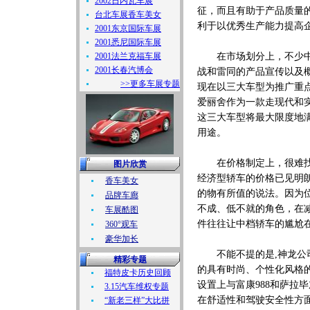
2002日内瓦车展
征，而且有助于产品质量
台北车展香车美女
利于以优秀生产能力提高
2001东京国际车展
2001悉尼国际车展
2001法兰克福车展
在市场划分上，不少中国
2001长春汽博会
战和雷同的产品宣传以及
>>更多车展专题
现在以三大车型为推广重点
爱丽舍作为一款走现代和
这三大车型将最大限度地
用途。
在价格制定上，很难找出
图片欣赏
经济型轿车的价格已见明
香车美女
的物有所值的说法。因为
品牌车廊
不成、低不就的角色，在
车展酷图
件往往让中档轿车的尴尬
360°观车
豪华加长
不能不提的是,神龙公司
精彩专题
的具有时尚、个性化风格
福特皮卡历史回顾
设置上与富康988和萨拉
3.15汽车维权专题
在舒适性和驾驶安全性方面
“新老三样”大比拼