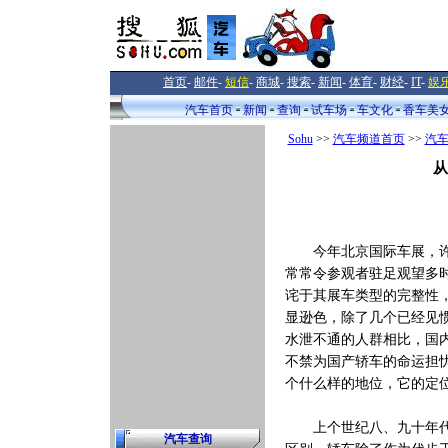
首页
-
邮件
-
短信
-
商城
-
搜索
-
新闻
-
体育
-
财经
-
IT
-
娱
汽车首页
新闻
查询
试车场
车文化
香车美
Sohu
>>
汽车频道首页
>>
汽
从
今年北京国际车展，许多
常常令参观者驻足观望多
诧于其展车类型的完整性
显逊色，除了几个已经见
水泄不通的人群相比，国
不禁为国产轿车的命运担
个什么样的地位，它的定
上个世纪八、九十年代，
汽车查询