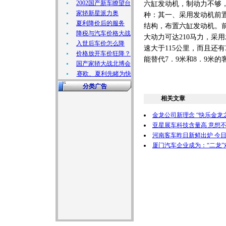
2002国产新车瞭望台
六缸发动机，制动力不够
家轿新星派力奥
种：其一、采用发动机前
夏利降价后的服务
结构，布置六缸发动机。前
降税与汽车价格大战
大动力可达210马力，采
入世后车价怎么降
速大于115公里，而且还
价格放开车价狂降？
能替代7．9米和8．9米
国产家轿大战北博会
赛欧、夏利先睹为快
分类广告
相关文章
金龙公司新理念 “快乐金龙
亚星展车科技含量高 意想
河南客车昨日新鲜出炉 今日
厦门汽车企业成为：“二龙”