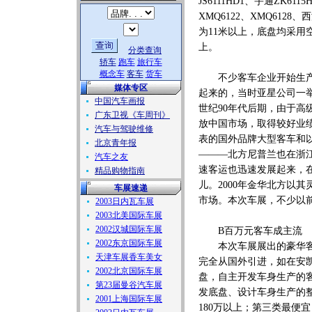
JS6111HD1、宇通ZK61
XMQ6122、XMQ6128
为11米以上，底盘均采用
上。
分类查询
轿车
跑车
旅行车
概念车
客车
货车
不少客车企业开始生产豪
媒体专区
起来的，当时亚星公司一
中国汽车画报
世纪90年代后期，由于
广东卫视《车周刊》
放中国市场，取得较好业
汽车与驾驶维修
表的国外品牌大型客车和以
北京青年报
———北方尼普兰也在浙
汽车之友
速客运也迅速发展起来，
精品购物指南
儿。2000年金华北方以
车展速递
市场。本次车展，不少以
2003日内瓦车展
2003北美国际车展
2002汉城国际车展
B百万元客车成主流
2002东京国际车展
本次车展展出的豪华客车
天津车展香车美女
完全从国外引进，如在安凯
2002北京国际车展
盘，自主开发车身生产的客车
第23届曼谷汽车展
发底盘、设计车身生产的整
2001上海国际车展
180万以上；第三类最便宜