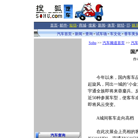
首页
-
邮件
-
短信
-
商城
-
搜索
-
新闻
-
体育
-
财经
-
IT
-
娱
汽车首页
新闻
查询
试车场
车文化
香车美
Sohu
>>
汽车频道首页
>>
汽
国
作
今年以来，国内客车品牌
起旋风，同出一城的“小
宇通全族即将来蓉鏖兵。反
近50种参展车型，使客
即将风云突变。
A城间客车走向高档
在此次展会上亮相的客车
汽车查询