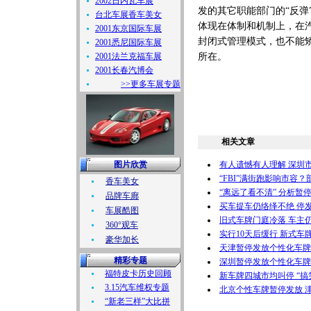
2002日内瓦车展
发的其它职能部门的“反
台北车展香车美女
体现在体制和机制上，在汽
2001东京国际车展
封闭式管理模式，也不能
2001悉尼国际车展
2001法兰克福车展
所在。
2001长春汽博会
>>更多车展专题
相关文章
图片欣赏
有人遗憾有人理解 深圳
“FBI”满街跑影响市容
香车美女
“离远了看不清” 分析暂停
品牌车廊
买车提车仍络绎不绝 停
车展酷图
旧式车牌门庭冷落 车主仍
360°观车
实行10天后缓行 新式车
豪华加长
天津暂停发放个性化车牌
精彩专题
深圳暂停发放个性化车牌 
福特皮卡历史回顾
新车牌四城市均叫停 “搞
3.15汽车维权专题
北京个性车牌暂停发放 
“新老三样”大比拼