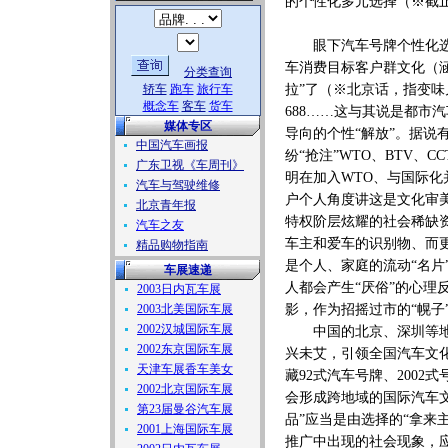
的个性化多元选择（※截止
眼下汽车号牌个性化选择
车消费目标客户群文化（
分类查询
轿车
跑车
旅行车
拉”了（※北京话，指变味儿了
概念车
客车
货车
688……这与其说是都市
媒体专区
导向的个性“解放”。据
中国汽车画报
纷“抢注”WTO、BTV、
广东卫视《车周刊》
明在加入WTO、与国际
汽车与驾驶维修
户个人角度讲这是文化审
北京青年报
特权阶层炫耀的社会稀缺
汽车之友
车主和爱车的识别物、而
精品购物指南
是个人、家庭的流动“名片”
车展速递
人都会产生“厌俗”的心理
2003日内瓦车展
2003北美国际车展
影，作为招摇过市的“幌子
2002汉城国际车展
中国的北京、深圳等地率
2002东京国际车展
兴未艾，引领全国汽车文
天津车展香车美女
藏92式汽车号牌、200
2002北京国际车展
会形成跨地域的国际汽车
第23届曼谷汽车展
品”应当是由选择的“拿来
2001上海国际车展
推广中出现的社会现象，