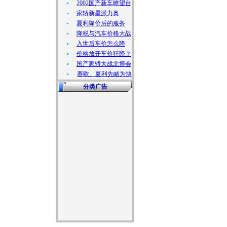
2002国产新车瞭望台
家轿新星派力奥
夏利降价后的服务
降税与汽车价格大战
入世后车价怎么降
价格放开车价狂降？
国产家轿大战北博会
赛欧、夏利先睹为快
分类广告