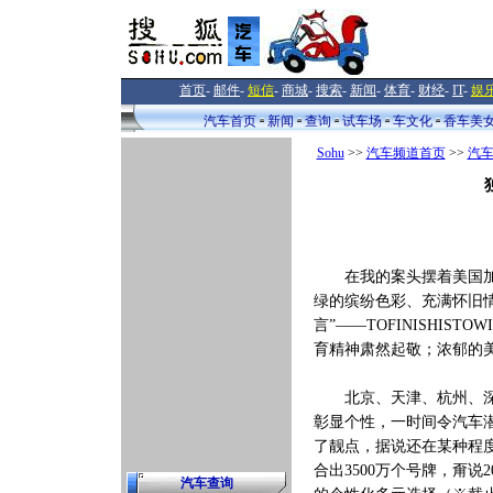
首页
-
邮件
-
短信
-
商城
-
搜索
-
新闻
-
体育
-
财经
-
IT
-
娱
汽车首页
新闻
查询
试车场
车文化
香车美
Sohu
>>
汽车频道首页
>>
汽
在我的案头摆着美国加州
绿的缤纷色彩、充满怀旧
言”——TOFINISHI
育精神肃然起敬；浓郁的
北京、天津、杭州、深圳
彰显个性，一时间令汽车
了靓点，据说还在某种程度
合出3500万个号牌，甭
汽车查询