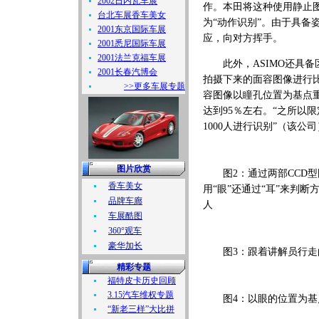
2002日内瓦车展
作。本田将这种使用静止
台北车展香车美女
为“动作识别”。由于具备
2001东京国际车展
应，向对方挥手。
2001悉尼国际车展
2001法兰克福车展
此外，ASIMO还具备
2001长春汽博会
拍摄下来的面容图像进行比
>>更多车展专题
容图像以瞳孔位置为基点
达到95％左右。“之所以
1000人进行识别”（该公
图片欣赏
图2：通过两部CCD型
香车美女
用“眼”还通过“耳”来判
品牌车廊
人
车展酷图
360°观车
豪华加长
图3：跟着讲解员行走的A
精彩专题
福特皮卡历史回顾
3.15汽车维权专题
图4：以眼的位置为基
“新老三样”大比拼