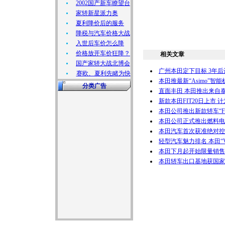
2002国产新车瞭望台
家轿新星派力奥
夏利降价后的服务
降税与汽车价格大战
入世后车价怎么降
价格放开车价狂降？
相关文章
国产家轿大战北博会
广州本田定下目标 3年后
赛欧、夏利先睹为快
本田推最新“Asimo”智能
分类广告
直面丰田 本田推出来自泰国的
新款本田FIT20日上市 计
本田公司推出新款轿车“Fit A
本田公司正式推出燃料电
本田汽车首次获准绝对控
轻型汽车魅力排名 本田“
本田下月起开始限量销售
本田轿车出口基地获国家批