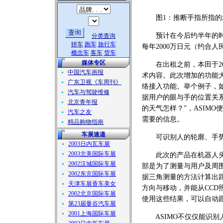
图1：推断手指所指的
预计在今后约半年的时间
分类查询
轿车
跑车
旅行车
每年2000万日元（约合人
概念车
客车
货车
媒体专区
在出租之前，本田于2002
中国汽车画报
术内容。此次增加的功能
广东卫视《车周刊》
络接入功能。举个例子，如
汽车与驾驶维修
据用户的眼与手的位置关
北京青年报
的天气怎样？”，ASIM
汽车之友
需要的信息。
精品购物指南
车展速递
可识别人的轮廓、手势
2003日内瓦车展
2003北美国际车展
此次的产品在机器人头部
2002汉城国际车展
部是为了测量与用户及周围
2002东京国际车展
据三角测量的方法计算出距
天津车展香车美女
方向与移动，并能从CCD
2002北京国际车展
使用这些结果，可以自动
第23届曼谷汽车展
2001上海国际车展
ASIMO不仅仅能识别