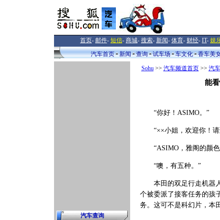
首页
-
邮件
-
短信
-
商城
-
搜索
-
新闻
-
体育
-
财经
-
IT
-
娱
汽车首页
新闻
查询
试车场
车文化
香车美
Sohu
>>
汽车频道首页
>>
汽
能看
“你好！ASIMO。”
“××小姐，欢迎你！请
“ASIMO，雅阁的颜色
“噢，有五种。”
本田的双足行走机器人“A
个被委派了接客任务的孩
务。这可不是科幻片，本田将
汽车查询