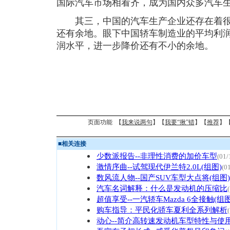
国际汽车市场相看齐，成为国内众多汽车
其三，中国的汽车生产企业还存在着很
还有余地。眼下中国轿车制造业的平均利润
润水平，进一步降价还有不小的余地。
页面功能 【
我来说两句
】【
我要“揪”错
】【
推荐
】
■
相关连接
少数派报告--非理性消费的加价车型
(01/
激情序曲--试驾现代伊兰特2.0L(组图)
(0
数风流人物--国产SUV车型大点将(组图)
汽车名词解释：什么是发动机的压缩比
超值享受--一汽轿车Mazda 6全接触(组图
购车指导：平民化骄车夏利全系列解析
动心--简介高转速发动机车型特性与使