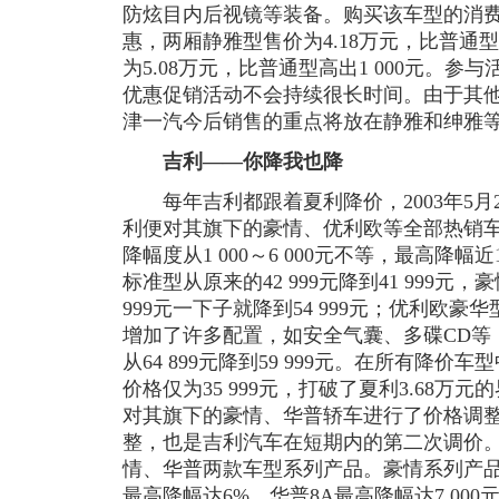
防炫目内后视镜等装备。购买该车型的消费者
惠，两厢静雅型售价为4.18万元，比普通型
为5.08万元，比普通型高出1 000元。参
优惠促销活动不会持续很长时间。由于其
津一汽今后销售的重点将放在静雅和绅雅
吉利——你降我也降
每年吉利都跟着夏利降价，2003年5月
利便对其旗下的豪情、优利欧等全部热销
降幅度从1 000～6 000元不等，最高降
标准型从原来的42 999元降到41 999元，豪
999元一下子就降到54 999元；优利欧豪华型从
增加了许多配置，如安全气囊、多碟CD等
从64 899元降到59 999元。在所有降
价格仅为35 999元，打破了夏利3.68万元
对其旗下的豪情、华普轿车进行了价格调
整，也是吉利汽车在短期内的第二次调价
情、华普两款车型系列产品。豪情系列产
最高降幅达6%。华普8A最高降幅达7 00