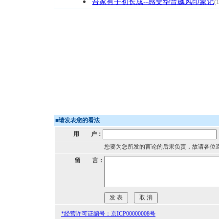
吾家有子初长成--感受华普飙风印象记
(
■
请发表您的看法
用 户：
您要为您所发的言论的后果负责，故请各位
留 言：
*经营许可证编号：京ICP00000008号