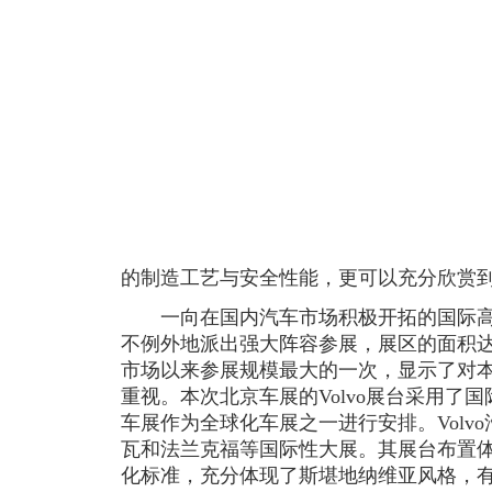
的制造工艺与安全性能，更可以充分欣赏
一向在国内汽车市场积极开拓的国际高档豪
不例外地派出强大阵容参展，展区的面积达
市场以来参展规模最大的一次，显示了对
重视。本次北京车展的Volvo展台采用了
车展作为全球化车展之一进行安排。Volv
瓦和法兰克福等国际性大展。其展台布置体现
化标准，充分体现了斯堪地纳维亚风格，有力