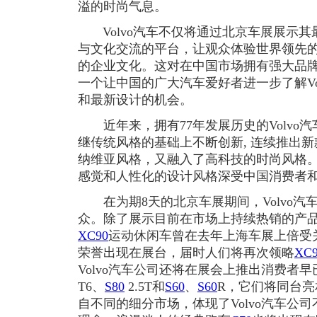
溢的时尚气息。
Volvo汽车不仅将通过北京车展展示其
与文化交流的平台，让观众体验世界领先的崭
的企业文化。这对在中国市场拥有强大品牌号
一个让中国的广大汽车爱好者进一步了解Vo
和最新设计的机会。
近年来，拥有77年发展历史的Volvo
继传统风格的基础上不断创新, 连续推出
纳维亚风格，又融入了高科技的时尚风格。
感觉和人性化的设计风格深受中国消费者
在为期8天的北京车展期间，Volvo汽车
众。除了展示目前在市场上持续热销的产
XC90
运动休闲车曾在去年上海车展上倍受
荣誉出现在展台，届时人们将再次领略
XC
Volvo汽车公司还将在展会上推出消费者
T6、
S80
2.5T和
S60
、
S60
R，它们将同台
自不同的细分市场，体现了Volvo汽车公