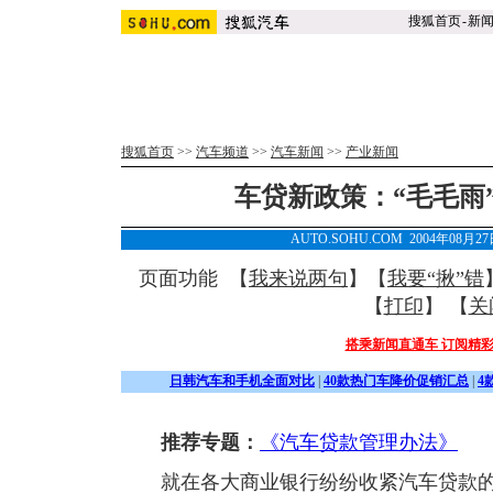
搜狐首页
-
新
搜狐首页
>>
汽车频道
>>
汽车新闻
>>
产业新闻
车贷新政策：“毛毛雨”
AUTO.SOHU.COM 2004年08月2
页面功能 【
我来说两句
】【
我要“揪”错
【
打印
】 【
关
搭乘新闻直通车 订阅精
日韩汽车和手机全面对比
|
40款热门车降价促销汇总
|
4
推荐专题：
《汽车贷款管理办法》
就在各大商业银行纷纷收紧汽车贷款的