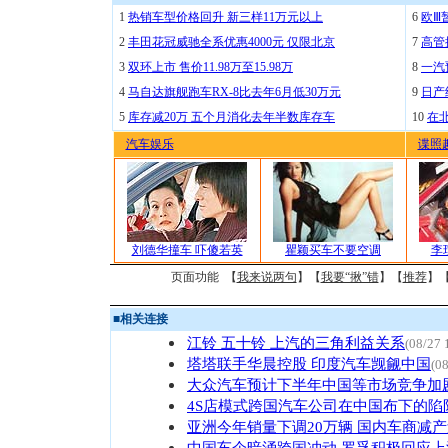
1
热销车型价格回升 新三样11万元以上
6
欧Ⅲ
2
丰田花冠威驰全系优惠4000元 仅限北京
7
高管
3
双环上市 售价11.98万至15.98万
8
一汽
4
马自达旗舰跑车RX-8比去年6月低30万元
9
日产
5
库存减20万 五个月消化去年半数库存车
10
在
汽车娱乐
谍照
刘德华撞车 吓傻若英
瞿颖买车不要空调
李
页面功能 【
我来说两句
】【
我要“揪”错
】【
推荐
】
■
相关连接
江铃 五十铃 上汽的三角利益关系
(08/27 
塔塔联手华晨控股 印度汽车觊觎中国
(0
大众汽车预计下半年中国等市场竞争加
4S店模式跨国汽车公司在中国布下的陷
亚洲今年销量下调20万辆 国内车商减
中国车企暗涌跨国冲动 罗孚积极回应上