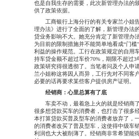
也是自我生存的需要，此次新管理办法的颁
供了政策依据。
工商银行上海分行的有关专家兰小姐告
理办法》进行了全面的了解，新管理办法
贷业务影响不大。她充分肯定了新管理办
为目前的限制措施并不能简单地看成“门槛
利益的操作规范。工行在政策规定的自用车
持车贷金额不超过车价70%，期限不超过3
政策研究得很透彻了。当笔者问及个人申
兰小姐称这将因人而异，工行先对不同客
必要的话再要求某些客户提供房产证明。
经销商：心里总算有了底
车卖不动，最着急上火的就是经销商了
很多想贷款买车的消费者，也打击了很多
本打算贷款买普及型车的消费者放弃了，
的消费者改买了普及型车，这使得中级车
利润也大大被削薄了。经销商非常希望能