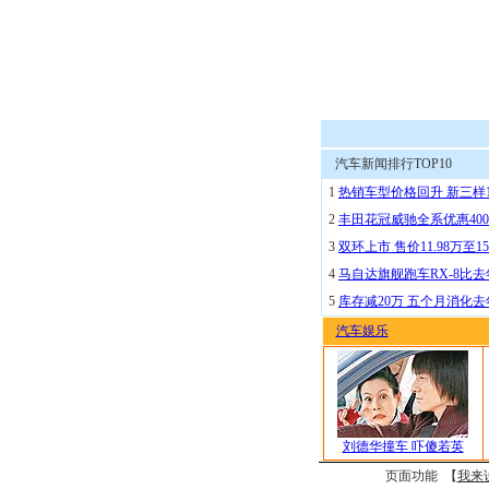
汽车新闻排行TOP10
1
热销车型价格回升 新三样
2
丰田花冠威驰全系优惠400
3
双环上市 售价11.98万至15
4
马自达旗舰跑车RX-8比去
5
库存减20万 五个月消化
汽车娱乐
刘德华撞车 吓傻若英
页面功能 【
我来