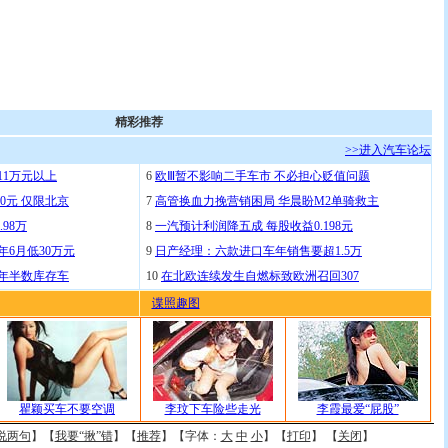
精彩推荐
>>进入汽车论坛
11万元以上
6
欧Ⅲ暂不影响二手车市 不必担心贬值问题
0元 仅限北京
7
高管换血力挽营销困局 华晨盼M2单骑救主
.98万
8
一汽预计利润降五成 每股收益0.198元
年6月低30万元
9
日产经理：六款进口车年销售要超1.5万
去年半数库存车
10
在北欧连续发生自燃标致欧洲召回307
谍照趣图
瞿颖买车不要空调
李玟下车险些走光
李霞最爱“屁股”
说两句
】【
我要“揪”错
】【
推荐
】【字体：
大
中
小
】【
打印
】 【
关闭
】