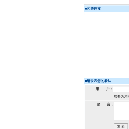
■
相关连接
■
请发表您的看法
用 户：
您要为您
留 言：