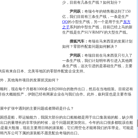
少，目前有几条生产线？如何划分？
尹同跃：
奇瑞今年的销售额达到了150
亿，我们目前有三条生产线，一条是生产
QQ
的小型生产线，另一个是用于生产
东方
之子
系列的中型生产线，目前已经上马的新
生产线是生产SUV和MPV的大型生产线。
搜狐汽车：
奇瑞在马来西亚的发展计划
如何？零部件配套问题如何解决？
尹同跃：
奇瑞目前在马来西亚只引入了
一条生产线，我们计划明年再引进入其他两
条生产线，这次引进的是基础生产线，主要
供应有来自日本、北美等地区的零部件配套企业支持。
外，其他海外项目的发展状况如何？
顺利，现在每个月都有1000多台到2000台的散件出口，然后在当地组装。目前还有
月份大概能投产，伊朗已经有两家企业在与我们合作。此外，叙利亚也是主要市场
展中扩张中遇到的主要问题或者障碍是什么？
困惑是船，即运输能力，我国大部分的出口船舶都是用于出口集装箱的船，缺少用
出口的量增长的非常快的时候，这个问题就更加突出。今年的出口很多都耽误在船
输是最大瓶颈，现在主要用日韩的滚装船，它们用空仓才能将我们的车带走。可能是
韩汽车公司下属的滚装船不愿意配合奇瑞的出口。