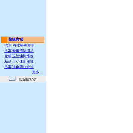
搜狐商城
·
汽车
|
香水扮香爱车
·
汽车
|
爱车清洁用品
·
化妆
|
玉兰油惊爆价
·
精品
|
运动休闲服饰
·
汽车
|
送龟牌白金蜡
更多...
-- 给编辑写信