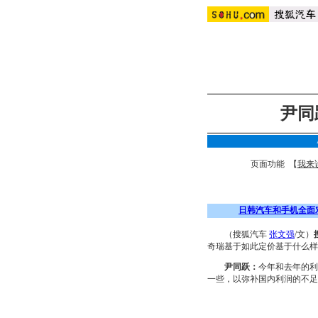
尹同
页面功能 【
我来
日韩汽车和手机全面
（搜狐汽车
张文强
/文）
奇瑞基于如此定价基于什么样
尹同跃：
今年和去年的利
一些，以弥补国内利润的不足