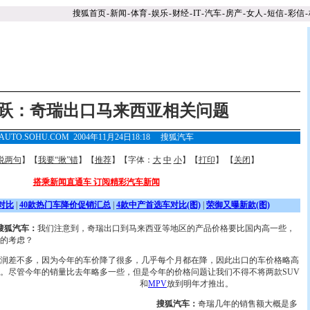
搜狐首页
-
新闻
-
体育
-
娱乐
-
财经
-
IT
-
汽车
-
房产
-
女人
-
短信
-
彩信
-
跃：奇瑞出口马来西亚相关问题
AUTO.SOHU.COM 2004年11月24日18:18
搜狐汽车
说两句
】【
我要“揪”错
】【
推荐
】【字体：
大
中
小
】【
打印
】 【
关闭
】
搭乘新闻直通车 订阅精彩汽车新闻
对比
|
40款热门车降价促销汇总
|
4款中产首选车对比(图)
|
荣御又曝新款(图)
搜狐汽车：
我们注意到，奇瑞出口到马来西亚等地区的产品价格要比国内高一些，
的考虑？
润差不多，因为今年的车价降了很多，几乎每个月都在降，因此出口的车价格略高
。尽管今年的销量比去年略多一些，但是今年的价格
问题让我们不得不将两款SUV
和
MPV
放到明年才推出。
搜狐汽车：
奇瑞几年的销售额大概是多