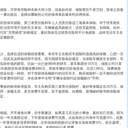
险，尽管有些险种名称大同小异，但条款内容、保险责任千差万别，投保之前最
一番比较后，选择出哪家的公司的保单条款最有利后再投保。
投保车损险、第三者责任险和车上人员责任险这三项基本保险。对于经常跑长
区治安环境不佳的车主来说，车辆被盗风险较大，还应买盗抢险、划痕险。此外，
汽车“无责赔偿”的新规定，最好加保无过错责任险和不计免赔险，这样无论车主在
足额赔偿。
，选择合适的保额就很重要。有些车主在购买车损险时选很高的保额，心想一旦
，但其实这样做却得不偿失。因为我国车险条款规定，当保险车辆发生全损时，车
实际价值的赔偿。比如一台已使用6年的轿车，新车购置价18万元，保险公司计算
新车购置价投保需缴保费4080元，而按车辆折旧价值投保，仅交1380元。保费相差
偿金却是一样的。对于想获得高额赔付的旧车车主，购买保险时一定不能轻信代理
司签署特别约定，并在保单中注明“车辆全损按约定保额赔付”字样。
故的赔偿标准提高，车主在购买第三者责任保险时，最好将保额定在20万元，保
用；保额太高，多交保费不划算。至于盗抢险、自燃险、玻璃破碎险等附加险保
定。
福。开车难免出事，但专家建议，如果是几百元的小事故，最好自己兜着。因为
后一年无索赔记录，下年度续保保费可优惠。比如有的公司每年可优惠10%，优惠
上一年度有较多违章和理赔，次年续保则按赔付记录每次加收保费10%，依次递增，
太多，有的公司还可能拒绝续保。本报特约记者 熊鹰