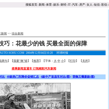
搜狐首页
-
新闻
-
体育
-
娱乐
-
财经
-
IT
-
汽车
-
房产
-
女人
-
短信
-
彩信
-
车新闻
>>
综合新闻
技巧：花最少的钱 买最全面的保障
AUTO.SOHU.COM 2004年12月04日10:20
环球时报
说两句
】【
我要“揪”错
】【
推荐
】【字体：
大
中
小
】【
打印
】 【
关闭
】
搭乘新闻直通车 订阅精彩汽车新闻
对比
|
40款热门车降价促销汇总
|
4款中产首选车对比(图)
|
荣御又曝新款(图)