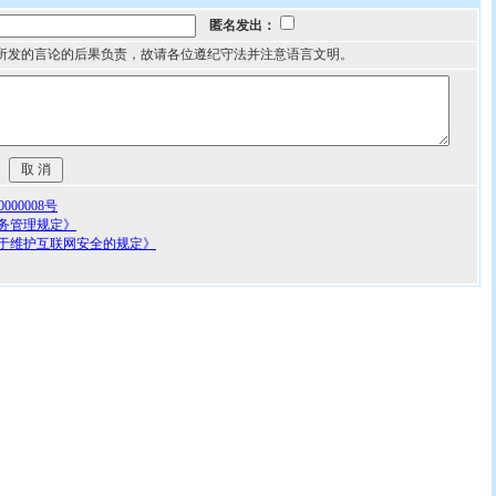
匿名发出：
所发的言论的后果负责，故请各位遵纪守法并注意语言文明。
00008号
务管理规定》
于维护互联网安全的规定》