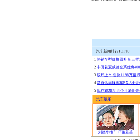
汽车新闻排行TOP10
1
热销车型价格回升 新三样
2
丰田花冠威驰全系优惠400
3
双环上市 售价11.98万至15
4
马自达旗舰跑车RX-8比去
5
库存减20万 五个月消化
汽车娱乐
刘德华撞车 吓傻若英