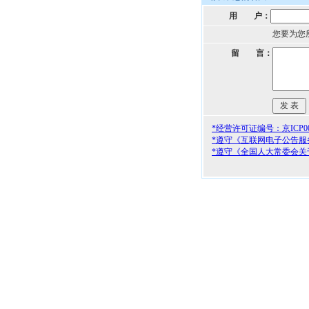
用 户：
您要为您
留 言：
*经营许可证编号：京ICP000
*遵守《互联网电子公告服
*遵守《全国人大常委会关