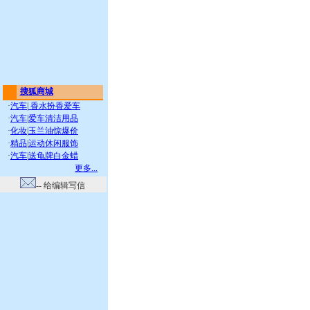
搜狐商城
·
汽车
|
香水扮香爱车
·
汽车
|
爱车清洁用品
·
化妆
|
玉兰油惊爆价
·
精品
|
运动休闲服饰
·
汽车
|
送龟牌白金蜡
更多...
-- 给编辑写信