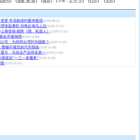
说两句
】【
我要“揪”错
】【
推荐
】【字体：
大
中
小
】【
打印
】 【
关闭
】
变更 学员称违约要求赔偿
(12/04 09:37)
理张磊离职 传将赴海马上任
(12/03 17:27)
Q上海登场 助阵《我，机器人》
(12/03 17:15)
我喜欢开索纳塔
(12/03 14:20)
国公司：为何把台湾列为国家？
(12/03 12:10)
 警惕不规范的汽车陪练
(12/03 11:49)
告显示：马自达产品排名第一
(12/03 11:03)
全面发起“一三一多服务”
(12/03 11:01)
调查
(12/03 10:14)