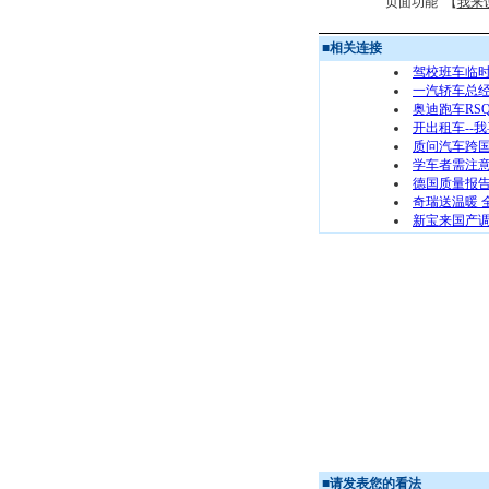
页面功能 【
我来
■
相关连接
驾校班车临时
一汽轿车总经
奥迪跑车RS
开出租车--
质问汽车跨
学车者需注意
德国质量报
奇瑞送温暖 
新宝来国产
■
请发表您的看法