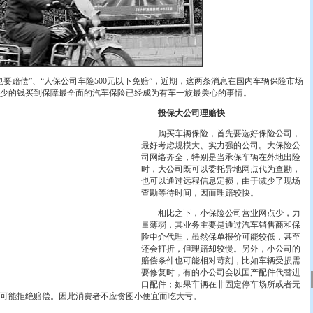
赔偿”、“人保公司车险500元以下免赔”，近期，这两条消息在国内车辆保险市场
少的钱买到保障最全面的汽车保险已经成为有车一族最关心的事情。
投保大公司理赔快
购买车辆保险，首先要选好保险公司，
最好考虑规模大、实力强的公司。大保险公
司网络齐全，特别是当承保车辆在外地出险
时，大公司既可以委托异地网点代为查勘，
也可以通过远程信息定损，由于减少了现场
查勘等待时间，因而理赔较快。
相比之下，小保险公司营业网点少，力
量薄弱，其业务主要是通过汽车销售商和保
险中介代理，虽然保单报价可能较低，甚至
还会打折，但理赔却较慢。另外，小公司的
赔偿条件也可能相对苛刻，比如车辆受损需
要修复时，有的小公司会以国产配件代替进
口配件；如果车辆在非固定停车场所或者无
可能拒绝赔偿。因此消费者不应贪图小便宜而吃大亏。