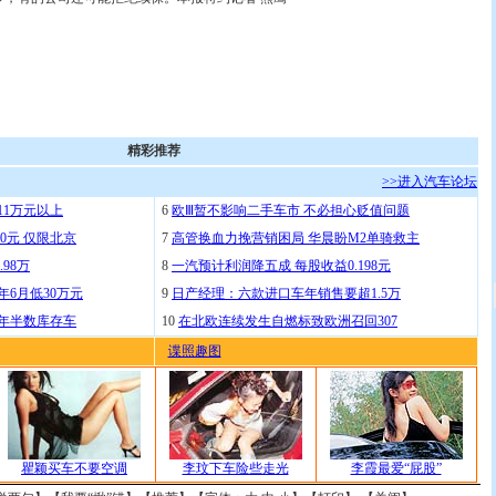
精彩推荐
>>进入汽车论坛
11万元以上
6
欧Ⅲ暂不影响二手车市 不必担心贬值问题
0元 仅限北京
7
高管换血力挽营销困局 华晨盼M2单骑救主
.98万
8
一汽预计利润降五成 每股收益0.198元
年6月低30万元
9
日产经理：六款进口车年销售要超1.5万
去年半数库存车
10
在北欧连续发生自燃标致欧洲召回307
谍照趣图
瞿颖买车不要空调
李玟下车险些走光
李霞最爱“屁股”