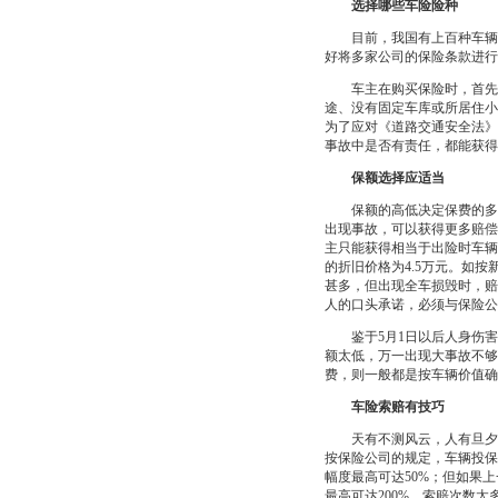
选择哪些车险险种
目前，我国有上百种车辆保
好将多家公司的保险条款进行
车主在购买保险时，首先应
途、没有固定车库或所居住小
为了应对《道路交通安全法》
事故中是否有责任，都能获得
保额选择应适当
保额的高低决定保费的多少
出现事故，可以获得更多赔偿
主只能获得相当于出险时车辆
的折旧价格为4.5万元。如按
甚多，但出现全车损毁时，赔
人的口头承诺，必须与保险公
鉴于5月1日以后人身伤害事
额太低，万一出现大事故不够
费，则一般都是按车辆价值确
车险索赔有技巧
天有不测风云，人有旦夕祸
按保险公司的规定，车辆投保
幅度最高可达50%；但如果
最高可达200%。索赔次数