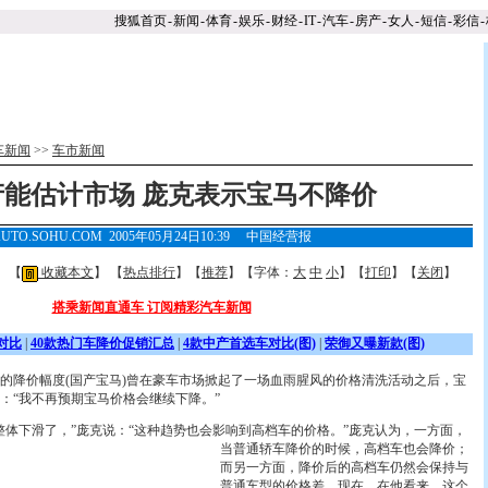
搜狐首页
-
新闻
-
体育
-
娱乐
-
财经
-
IT
-
汽车
-
房产
-
女人
-
短信
-
彩信
-
车新闻
>>
车市新闻
产能估计市场 庞克表示宝马不降价
UTO.SOHU.COM 2005年05月24日10:39
中国经营报
】 【
收藏本文
】 【
热点排行
】【
推荐
】【字体：
大
中
小
】【
打印
】【
关闭
】
搭乘新闻直通车 订阅精彩汽车新闻
对比
|
40款热门车降价促销汇总
|
4款中产首选车对比(图)
|
荣御又曝新款(图)
降价幅度(国产宝马)曾在豪车市场掀起了一场血雨腥风的价格清洗活动之后，宝
：“我不再预期宝马价格会继续下降。”
整体下滑了，”庞克说：“这种趋势也会影响到高档车的价格。
”庞克认为，一方面，
当普通轿车降价的时候，高档车也会降价；
而另一方面，降价后的高档车仍然会保持与
普通车型的价格差。现在，在他看来，这个