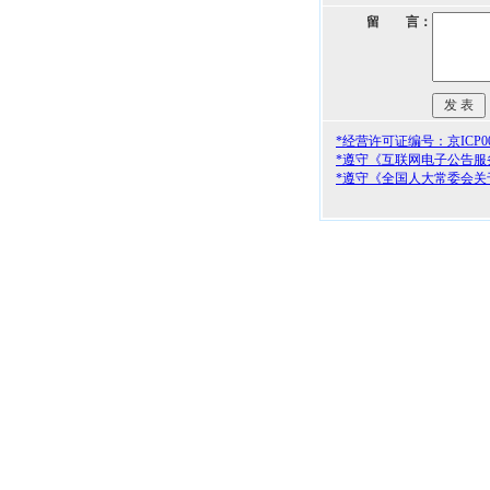
留 言：
*经营许可证编号：京ICP000
*遵守《互联网电子公告服
*遵守《全国人大常委会关