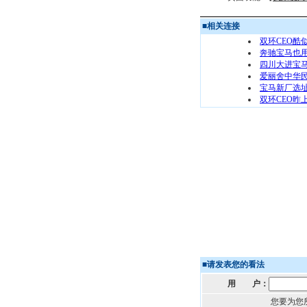
■
相关连接
双环CEO酷似
奔驰宝马也
四川大进宝
爱丽舍中华民
宝马新厂选址
双环CEO昨上
■
请发表您的看法
用 户：
您要为您