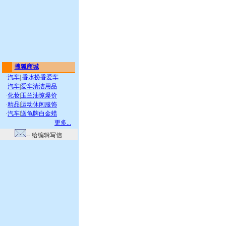
搜狐商城
·
汽车
|
香水扮香爱车
·
汽车
|
爱车清洁用品
·
化妆
|
玉兰油惊爆价
·
精品
|
运动休闲服饰
·
汽车
|
送龟牌白金蜡
更多...
-- 给编辑写信