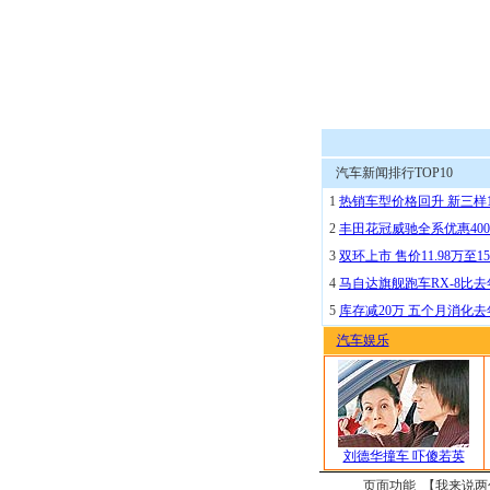
汽车新闻排行TOP10
1
热销车型价格回升 新三样
2
丰田花冠威驰全系优惠400
3
双环上市 售价11.98万至15
4
马自达旗舰跑车RX-8比去
5
库存减20万 五个月消化
汽车娱乐
刘德华撞车 吓傻若英
页面功能 【
我来说两