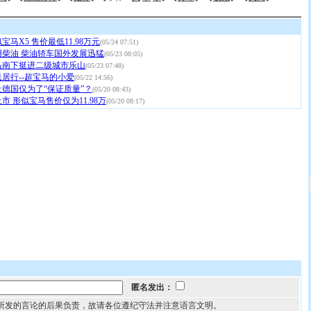
宝马X5 售价最低11.98万元
(05/24 07:51)
用柴油 柴油轿车国外发展迅猛
(05/23 08:05)
马南下挺进二级城市乐山
(05/23 07:48)
居行--超宝马的小爱
(05/22 14:56)
德国仅为了“保证质量”？
(05/20 08:43)
市 形似宝马售价仅为11.98万
(05/20 08:17)
匿名发出：
所发的言论的后果负责，故请各位遵纪守法并注意语言文明。