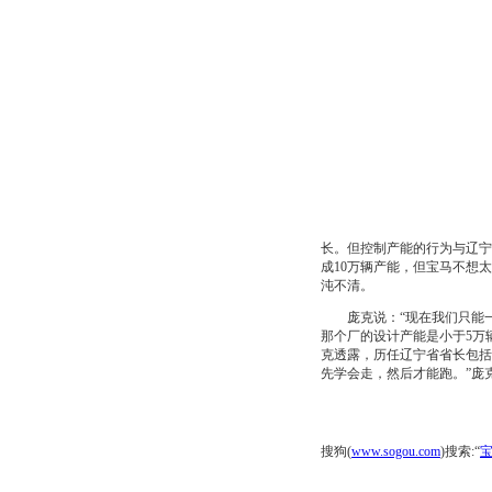
长。但控制产能的行为与辽宁
成10万辆产能，但宝马不想
沌不清。
庞克说：“现在我们只能一步
那个厂的设计产能是小于5万
克透露，历任辽宁省省长包括
先学会走，然后才能跑。”庞克
搜狗(
www.sogou.com
)搜索:“