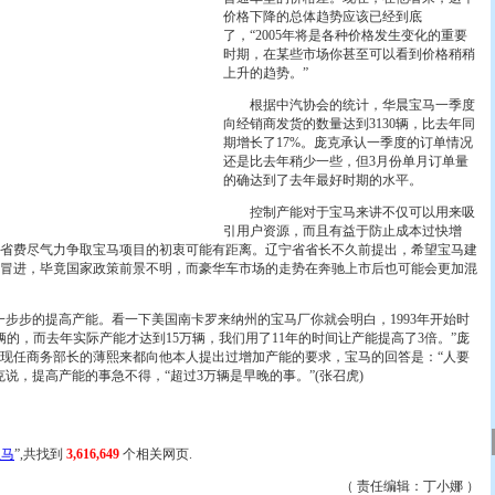
价格下降的总体趋势应该已经到底
了，“2005年将是各种价格发生变化的重要
时期，在某些市场你甚至可以看到价格稍稍
上升的趋势。”
根据中汽协会的统计，华晨宝马一季度
向经销商发货的数量达到3130辆，比去年同
期增长了17%。庞克承认一季度的订单情况
还是比去年稍少一些，但3月份单月订单量
的确达到了去年最好时期的水平。
控制产能对于宝马来讲不仅可以用来吸
引用户资源，而且有益于防止成本过快增
省费尽气力争取宝马项目的初衷可能有距离。辽宁省省长不久前提出，希望宝马建
太冒进，毕竟国家政策前景不明，而豪华车市场的走势在奔驰上市后也可能会更加混
步的提高产能。看一下美国南卡罗来纳州的宝马厂你就会明白，1993年开始时
辆的，而去年实际产能才达到15万辆，我们用了11年的时间让产能提高了3倍。”庞
现任商务部长的薄熙来都向他本人提出过增加产能的要求，宝马的回答是：“人要
说，提高产能的事急不得，“超过3万辆是早晚的事。”(张召虎)
宝马
”,共找到
3,616,649
个相关网页.
（ 责任编辑：丁小娜 ）