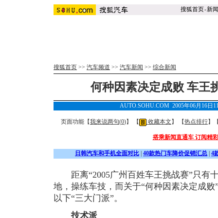
搜狐首页
-
新
搜狐首页
>>
汽车频道
>>
汽车新闻
>>
综合新闻
何种因素决定成败 车王
AUTO.SOHU.COM 2005年06月16日
页面功能【
我来说两句(
0
)
】 【
收藏本文
】 【
热点排行
】
搭乘新闻直通车 订阅精
日韩汽车和手机全面对比
|
40款热门车降价促销汇总
|
4
距离“2005广州百姓车王挑战赛”只有
地，操练车技，而关于“何种因素决定成败
以下“三大门派”。
技术派