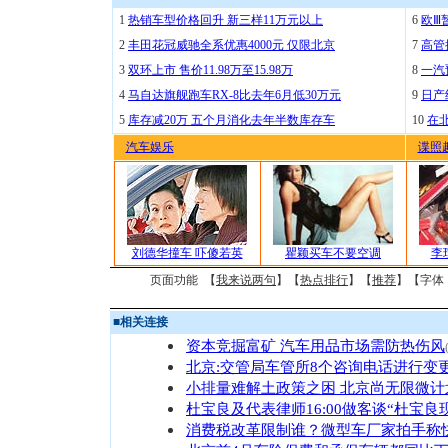
1
热销车型价格回升 新三样11万元以上
6
欧Ⅲ
2
丰田花冠威驰全系优惠4000元 仅限北京
7
高管
3
双环上市 售价11.98万至15.98万
8
一汽
4
马自达旗舰跑车RX-8比去年6月低30万元
9
日产
5
库存减20万 五个月消化去年半数库存车
10
在
汽车娱乐
谍照
刘德华撞车 吓傻若英
瞿颖买车不要空调
李
页面功能 【
我来说两句
】【
热点排行
】【
推荐
】【字体
■
相关连接
资本竞掘富矿 汽车用品市场需防热伤风
北京:交管局车管所8个咨询电话进行变
小排量难解土政策之困 北京尚无限微计
杜宝良及代表律师16:00做客谈“杜宝良
消费税改革限制谁？微型车厂家拍手称