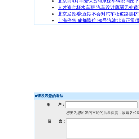
北京前4月车险保费和承保车辆都同比
人才资金杯水车薪 汽车设计薄弱无处遁
北京发改委:近期不会对汽车收道路拥挤
上海停售 成都降价 90号汽油北京正常
■
请发表您的看法
用 户：
您要为您所发的言论的后果负责，故请各位
留 言：