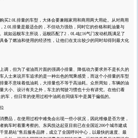
2.0L排量的车型，大体会要兼顾家用和商用两大用处。从对商用
，2.0L排量是最适合的，不但动力强劲，同时它的价格和耗油量与
少。就如远舰车主所说，远舰匹配了2．0L4缸16气门发动机既满足了
具备了燃油和使用的经济性，让他们在支出较少的同时却得到最大化
调，但为了省油而片面的强调小排量、降低动力要求并不是长久的
车人士来说开车追求的是一种出色的驾乘感受，而这个小排量的车型
排量不意味着低油耗，大排量也不等于高油耗。众所周知，车辆的油
量大小、设计有关之外，车主的驾驶习惯也十分有讲究。在他们看
排量的车，但日常的使用过程中油耗在同级车中是属于偏低的。
位
费品，在使用过程中难免会出现一些小状况，因此维修是否方便，
者购车时着重考察的。东风悦达起亚目前已在全国近200个城市建成
立了“千里易站”售后服务品牌，成立了全国呼叫中心，以最快的速度、最