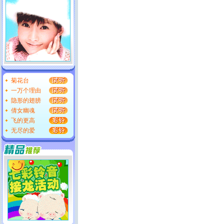
菊花台
一万个理由
隐形的翅膀
倩女幽魂
飞的更高
无尽的爱