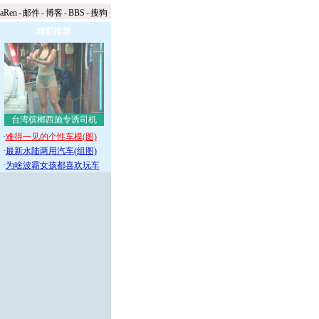
naRen
-
邮件
-
博客
-
BBS
-
搜狗
精彩推荐
台湾槟榔西施专诱司机
·
难得一见的个性车模(图)
·
最新水陆两用汽车(组图)
·
为啥波霸女孩都喜欢玩车