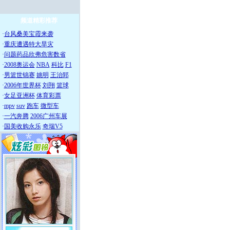
频道精彩推荐
·
台风桑美宝霞来袭
·
重庆遭遇特大旱灾
·
问题药品欣弗危害数省
·
2008奥运会
NBA
科比
F1
·
男篮世锦赛
姚明
王治郅
·
2006年世界杯
刘翔
篮球
·
女足亚洲杯
体育彩票
·
mpv
suv
跑车
微型车
·
一汽奔腾
2006广州车展
·
国美收购永乐
奇瑞V5