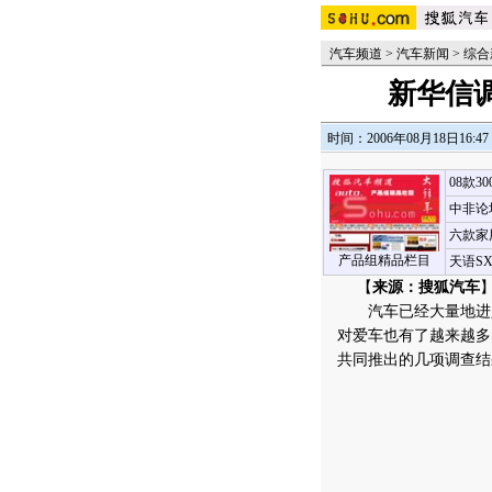
汽车频道
>
汽车新闻
>
综合
新华信
时间：2006年08月18日16:47
08款3
中非论
六款家
产品组精品栏目
天语S
【
来源：搜狐汽车
】
汽车已经大量地进入
对爱车也有了越来越多
共同推出的几项调查结