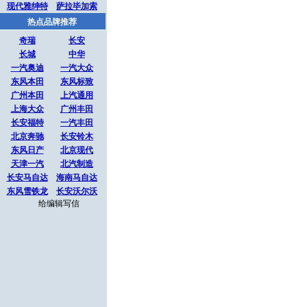
现代雅绅特
萨拉毕加索
热点品牌推荐
奇瑞
长安
长城
中华
一汽奥迪
一汽大众
东风本田
东风标致
广州本田
上汽通用
上海大众
广州丰田
长安福特
一汽丰田
北京奔驰
长安铃木
东风日产
北京现代
天津一汽
北汽制造
长安马自达
海南马自达
东风雪铁龙
长安沃尔沃
给编辑写信