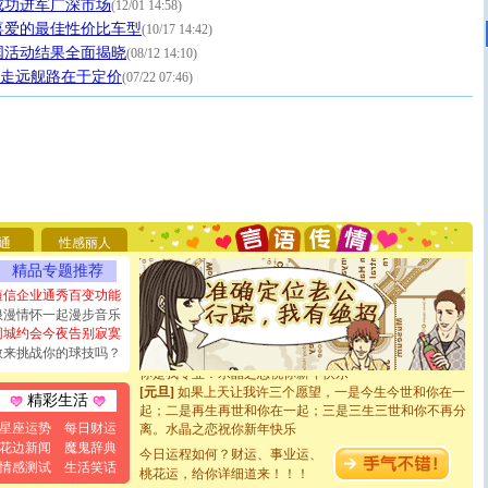
型成功进军广深市场
(12/01 14:58)
喜爱的最佳性价比车型
(10/17 14:42)
韩国活动结果全面揭晓
(08/12 14:10)
不走远舰路在于定价
(07/22 07:46)
[圣诞节]
圣诞节到了，想想没什么送给你的，又不打算给
你太多，只有给你五千万：千万快乐！千万要健康！千万
要平安！千万要知足！千万不要忘记我！
[圣诞节]
不只这样的日子才会想起你,而是这样的日子才
通
性感丽人
能正大光明地骚扰你,告诉你,圣诞要快乐!新年要快乐!天
精品专题推荐
天都要快乐噢!
[圣诞节]
奉上一颗祝福的心,在这个特别的日子里,愿幸福,
短信企业通秀百变功能
如意,快乐,鲜花,一切美好的祝愿与你同在.圣诞快乐!
浪漫情怀一起漫步音乐
[元旦]
看到你我会触电；看不到你我要充电；没有你我会
同城约会今夜告别寂寞
断电。爱你是我职业，想你是我事业，抱你是我特长，吻
敢来挑战你的球技吗？
你是我专业！水晶之恋祝你新年快乐
[元旦]
如果上天让我许三个愿望，一是今生今世和你在一
精彩生活
起；二是再生再世和你在一起；三是三生三世和你不再分
离。水晶之恋祝你新年快乐
星座运势
每日财运
[元旦]
当我狠下心扭头离去那一刻，你在我身后无助地哭
花边新闻
魔鬼辞典
今日运程如何？财运、事业运、
泣，这痛楚让我明白我多么爱你。我转身抱住你：这猪不
情感测试
生活笑话
卖了。水晶之恋祝你新年快乐。
桃花运，给你详细道来！！！