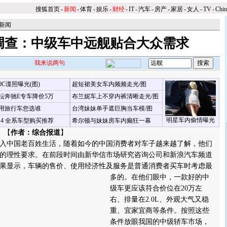
搜狐首页
-
新闻
-
体育
-
娱乐
-
财经
-
IT
-
汽车
-
房产
-
家居
-
女人
-
TV
-
Chi
新闻
调查：中级车中远舰贴合大众需求
我来说两句
00C谍照曝光(图)
超短裙美女车内频频走光/图
坛奔驰E专车降价5万
布兰妮车上不穿内裤清晰走光/图
用旅行车您选谁
台湾妹妹单手遮巨胸当车模/图
明星车内偷情曝光
X4 全系车型购买推荐
希尔顿与妹妹房车内癫狂一幕
 【
作者：综合报道
】
中国老百姓生活，随着如今的中国消费者对车子越来越了解，他们
的理性要求。在前段时间由新华信市场研究咨询公司和新浪汽车频道
果显示，车辆的售价、使用经济性及服务是普通消费者买车时考虑最
多的。
在他们眼中，一款好的中
级车更应该符合价位在20万左
右、排量在2.0L、外观大气又稳
重、宜家宜商等条件。按照这些
条件放眼我国的中级轿车市场，