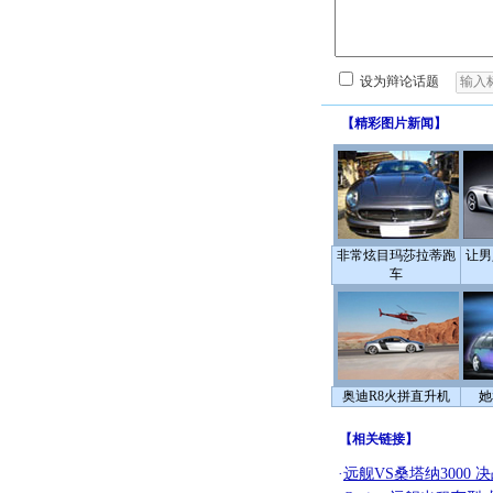
设为辩论话题
【
精彩图片新闻
】
非常炫目玛莎拉蒂跑
让男
车
奥迪R8火拼直升机
她
【
相关链接
】
·
远舰VS桑塔纳3000