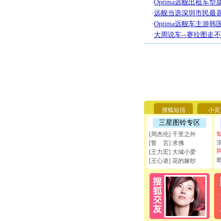
·
Optima远舰出租车
·
远舰当选深圳市民最
·
Optima远舰车主游
·
大周说车--赛拉图走
搜狐短信
小灵
三星图铃专区
[周杰伦] 千里之外
[誓 言] 求佛
[王力宏] 大城小爱
[王心凌] 花的嫁纱