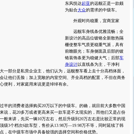
东风悦达
起亚
的远舰正是一款颇
为贴合
大众
的需求的中级车。
外观时尚稳重，宜商宜家
远舰车身线条优雅流畅；全
新设计的高品位镀铬全新散热隔
栅使整车气质更稳重气派，具有
前瞻眼光；车身侧面及后部的镀
铬装饰条更为稳健大气；后部
车
身设计
以直线条为主，干净利
大一部分是私营企业主，他们认为，远舰整车看上去十分高档体面，
会让他们丢脸；加上宽敞的内室空间、齐全高档的配置，不但在商务
心便利，对家庭用来说更是绰绰有余。
半的消费者选择购买20万以下的中级车。的确，就目前大多数中国
来说，花20多万或者更高来买一款车是不太现实的，而他们又是占份
一般来讲，先买一辆10万左右，然后升级到20万左右是比较正常的现
级3个档次6款车型，售价从13.98万—19.98万不等，同时延续了韩
点，在中级车市场中具备较强的选择空间和价格优势。