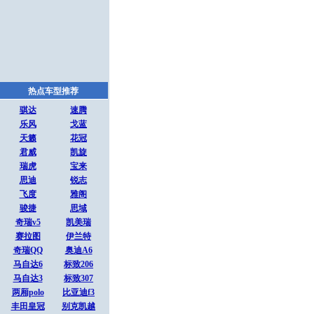
热点车型推荐
骐达
速腾
乐风
戈蓝
天籁
花冠
君威
凯旋
瑞虎
宝来
思迪
锐志
飞度
雅阁
骏捷
思域
奇瑞v5
凯美瑞
赛拉图
伊兰特
奇瑞QQ
奥迪A6
马自达6
标致206
马自达3
标致307
两厢polo
比亚迪f3
丰田皇冠
别克凯越