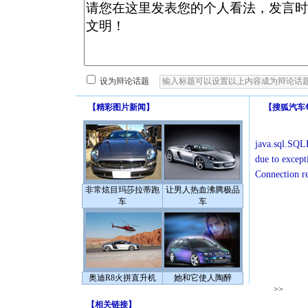
设为辩论话题
【
精彩图片新闻
】
【
搜狐汽车
java.sql.SQLE
due to except
Connection r
非常炫目玛莎拉蒂跑
让男人热血沸腾极品
车
车
奥迪R8火拼直升机
她和它使人陶醉
>>
【
相关链接
】