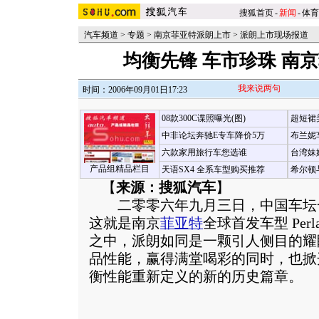
搜狐首页
-
新闻
-
体育
汽车频道
>
专题
>
南京菲亚特派朗上市
>
派朗上市现场报道
均衡先锋 车市珍珠 南京菲
我来说两句
时间：2006年09月01日17:23
08款300C谍照曝光(图)
超短裙
中非论坛奔驰E专车降价5万
布兰妮
六款家用旅行车您选谁
台湾妹
产品组精品栏目
天语SX4 全系车型购买推荐
希尔顿
【
来源：搜狐汽车
】
二零零六年九月三日，中国车坛
这就是南京
菲亚特
全球首发车型 Pe
之中，派朗如同是一颗引人侧目的耀
品性能，赢得满堂喝彩的同时，也掀
衡性能重新定义的新的历史篇章。