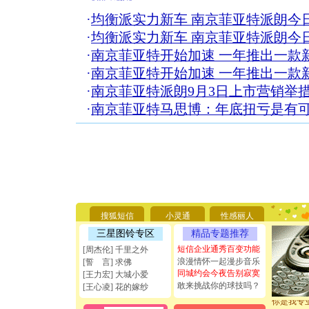
·
均衡派实力新车 南京菲亚特派朗今
·
均衡派实力新车 南京菲亚特派朗今
·
南京菲亚特开始加速 一年推出一款
·
南京菲亚特开始加速 一年推出一款
·
南京菲亚特派朗9月3日上市营销举
·
南京菲亚特马思博：年底扭亏是有
[圣诞节]
你太多，
要平安！
[圣诞节]
搜狐短信
小灵通
性感丽人
能正大光明
三星图铃专区
精品专题推荐
天都要快
[圣诞节]
短信企业通秀百变功能
[周杰伦] 千里之外
如意,快乐
浪漫情怀一起漫步音乐
[誓 言] 求佛
[元旦]
看
同城约会今夜告别寂寞
[王力宏] 大城小爱
断电。爱
敢来挑战你的球技吗？
[王心凌] 花的嫁纱
你是我专
[元旦]
如