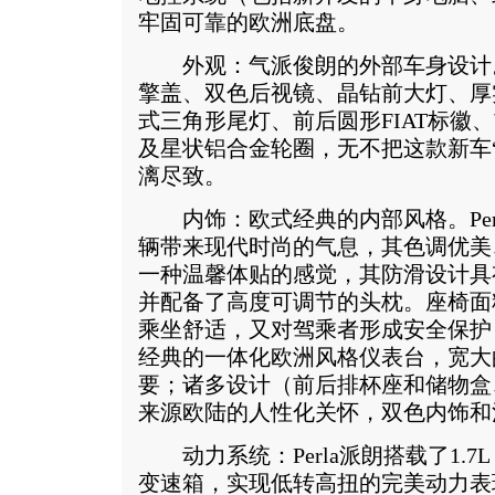
牢固可靠的欧洲底盘。
外观：气派俊朗的外部车身设计。P
擎盖、双色后视镜、晶钻前大灯、厚
式三角形尾灯、前后圆形FIAT标徽
及星状铝合金轮圈，无不把这款新车
漓尽致。
内饰：欧式经典的内部风格。Per
辆带来现代时尚的气息，其色调优美
一种温馨体贴的感觉，其防滑设计具
并配备了高度可调节的头枕。座椅面
乘坐舒适，又对驾乘者形成安全保护
经典的一体化欧洲风格仪表台，宽大
要；诸多设计（前后排杯座和储物盒
来源欧陆的人性化关怀，双色内饰和
动力系统：Perla派朗搭载了1.7L 
变速箱，实现低转高扭的完美动力表