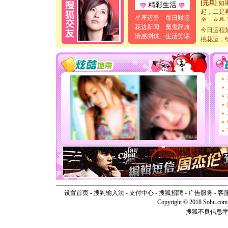
精彩生活
起；二是
离。水晶
星座运势
每日财运
[元旦]
当
花边新闻
魔鬼辞典
今日运程
泣，这痛
情感测试
生活笑话
桃花运，
卖了。水
[春节]
风
颜！冬去
道一声平
[春节]
传
片叶子是
送你一棵
[圣诞节]
你太多，
要平安！
[圣诞节]
能正大光明
天都要快
[圣诞节]
如意,快乐
[元旦]
看
断电。爱
你是我专
设置首页
-
搜狗输入法
-
支付中心
-
搜狐招聘
-
广告服务
-
客
[元旦]
如
Copyright © 2018 Sohu.com I
起；二是
搜狐不良信息
离。水晶
[元旦]
当