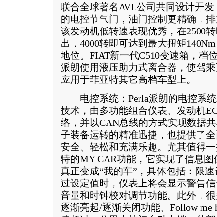
联合全球著名AVL公司共同设计开发
的电控节气门，油门控制更精确，排
该发动机低转速表现优秀，在2500转
出，4000转即可达到最大扭矩140
地位。FIAT新一代C510变速箱，
派朗使用液压助力式离合器，使驾乘
应用于菲亚特其它高档车型上。
电控系统：Perla派朗的电控系统
技术，由多功能组合仪表、发动机E
络，并以CAN总线的方式实现数据
子装备运转的精准迅捷，也提供了全
安全、轻松和充满乐趣。尤其值得一
特的MY CAR功能，它实现了信息
真正变成“我的车”，具体包括：限
过设定值时，仪表上将会显示警告信
音量和时钟校对调节功能。此外，很
逐渐亮起/逐渐关闭功能、Follow m