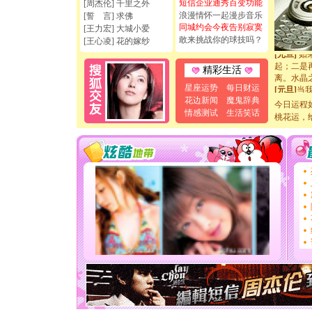
如意,快乐
短信企业通秀百变功能
[周杰伦] 千里之外
[元旦]
看
浪漫情怀一起漫步音乐
[誓 言] 求佛
断电。爱
同城约会今夜告别寂寞
[王力宏] 大城小爱
你是我专
敢来挑战你的球技吗？
[王心凌] 花的嫁纱
[元旦]
如
起；二是
精彩生活
离。水晶
[元旦]
当
星座运势
每日财运
泣，这痛
花边新闻
魔鬼辞典
今日运程
卖了。水
情感测试
生活笑话
桃花运，
[春节]
风
颜！冬去
道一声平
[春节]
传
片叶子是
送你一棵
[圣诞节]
你太多，
要平安！
[圣诞节]
能正大光明
天都要快
[圣诞节]
如意,快乐
[元旦]
看
断电。爱
你是我专