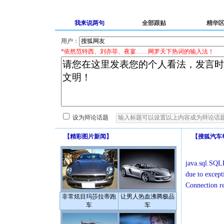
我来说两句
全部跟贴
精华
用户：
*依然范特西、刘亦菲、夜宴……网罗天下热词的输入法！
设为辩论话题
【
精彩图片新闻
】
【
搜狐汽车
java.sql.SQLE
due to except
Connection r
非常炫目玛莎拉蒂跑
让男人热血沸腾极品
车
车