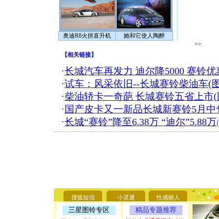
奥迪R8火拼直升机
她和它使人陶醉
>>
【
相关链接
】
·
长城汽车再发力 迪尔降5000 赛铃优惠
·
试车：风采依旧--长城赛铃柴油车(图
·
柴油轿卡一奇葩 长城赛铃五省上市(
·
国产皮卡又一新品长城新赛铃5月中
·
长城“赛铃”降至6.38万 “迪尔”5.88万
[圣诞节]
你太多，
要平安！
[圣诞节]
能正大光明
搜狐短信
小灵通
性感丽人
天都要快
三星图铃专区
精品专题推荐
[圣诞节]