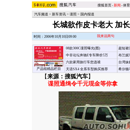
搜狐首页
-
新闻
-
体育
汽车频道
>
新车资讯
>
谍照
>
国内报道
长城欲作皮卡老大 加
我来说两句
时间：2006年10月10日09:00
08款300C谍照曝光(图)
超短裙
中非论坛奔驰E专车降价5万
布兰妮
六款家用旅行车您选谁
台湾妹
产品组精品栏目
天语SX4 全系车型购买推荐
希尔顿
【
来源：搜狐汽车
】
谍照通缉令千元现金等你拿