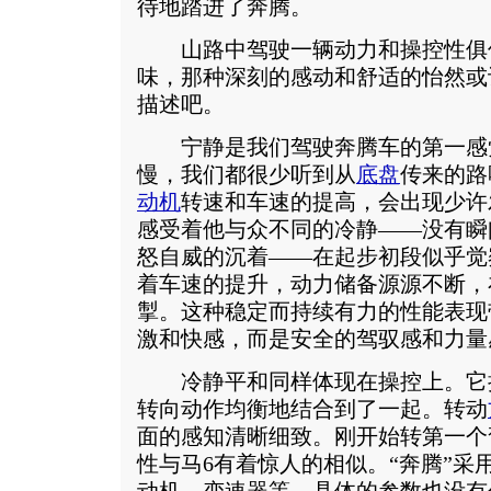
待地踏进了奔腾。
山路中驾驶一辆动力和操控性俱
味，那种深刻的感动和舒适的怡然或
描述吧。
宁静是我们驾驶奔腾车的第一感
慢，我们都很少听到从
底盘
传来的路
动机
转速和车速的提高，会出现少许
感受着他与众不同的冷静——没有瞬
怒自威的沉着——在起步初段似乎觉
着车速的提升，动力储备源源不断，
掣。这种稳定而持续有力的性能表现
激和快感，而是安全的驾驭感和力量
冷静平和同样体现在操控上。它
转向动作均衡地结合到了一起。转动
面的感知清晰细致。刚开始转第一个
性与马6有着惊人的相似。“奔腾”采