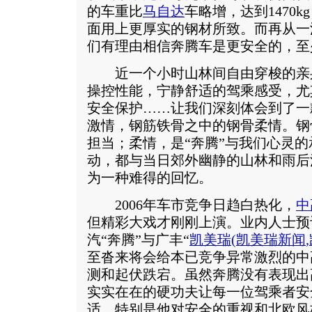
的车重比
马自达
车略增，达到1470
面用上更厚实的钢材所致。而再从一
们有理由相信奔腾车是更安全的，至
近一个小时山林间自由穿梭的亲
操控性能，宁静舒适的驾乘感受，尤
安全保护……让我们深刻体会到了一
激情，钢筋铁骨之中的钢骨柔情。钢
担当；柔情，是“奔腾”与我们心灵
动，都与当日郊外幽静的山林和雨后
为一种难得的回忆。
2006年车市竞争日趋白热化，
中
但精彩大戏才刚刚上演。业内人士预
汽“奔腾”与广丰“
凯美瑞
(
凯美瑞新闻
,
至沓来将会给本已竞争异常激烈的中
测和起伏跌宕。虽然奔腾没有表现出
实实在在的硬功夫让每一位驾乘者安
适。特别是他对安全的重视和北欧风