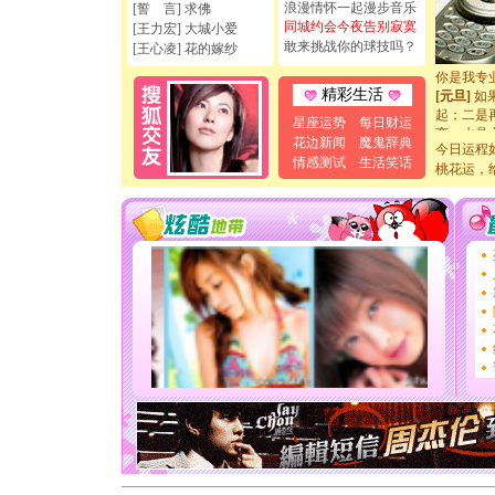
浪漫情怀一起漫步音乐
[誓 言] 求佛
如意,快乐
同城约会今夜告别寂寞
[王力宏] 大城小爱
[元旦]
看
敢来挑战你的球技吗？
[王心凌] 花的嫁纱
断电。爱
你是我专
[元旦]
如
精彩生活
起；二是
星座运势
每日财运
离。水晶
花边新闻
魔鬼辞典
[元旦]
当
今日运程
泣，这痛
情感测试
生活笑话
桃花运，
卖了。水
[春节]
风
颜！冬去
道一声平
[春节]
传
片叶子是
送你一棵
[圣诞节]
你太多，
要平安！
[圣诞节]
能正大光明
天都要快
[圣诞节]
如意,快乐
[元旦]
看
断电。爱