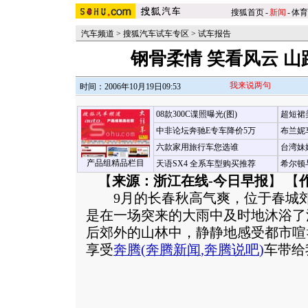
搜狐首页
-
新闻
-
体育
汽车频道
>
搜狐汽车试车专区
>
试车报告
钢骨柔情 笑看风云 
我来说两句
时间：2006年10月19日09:53
08款300C谍照曝光(图)
超短裙
中非论坛奔驰E专车降价5万
布兰妮
六款家用旅行车您选谁
台湾妹
产品组精品栏目
天语SX4 全系车型购买推荐
希尔顿
【
来源：浙江在线-今日早报
】 【
9月的长春秋高气爽，位于春城郊
是在一场突来的大雨中及时地沐浴了
后郊外的山林中，静静地感受都市喧
享受
奔腾
(
奔腾新闻
,
奔腾说吧
)
车带给