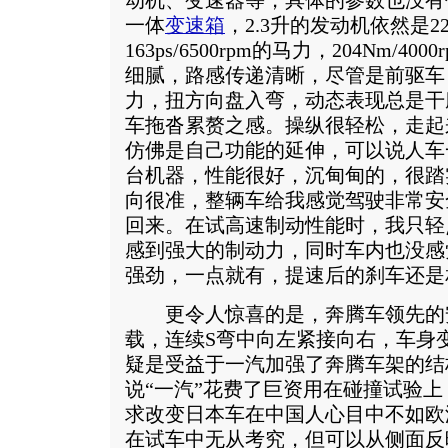
动机、变速器等，具体的参数也没有
一体
变速箱
，2.3升的发动机依然是22
163ps/6500rpm的马力，204Nm/
细腻，路感传递清晰，尽管是前驱车
力，扭方向盘入弯，动态表现总是干
车拖沓累赘之感。操纵很轻松，走起
仿佛是自己功能的延伸，可以说人车
台机器，性能很好，沉甸甸的，很踏
向很准，整辆车给我感觉驾驶非常安
回来。在试高速制动性能时，我只轻
感到强大的制动力，同时车内也没感
强劲，一点就有，提速后的刹车还是
更令人惊喜的是，奔腾车领先的
载，连续S弯中向左紧接向右，车身
疑是受益于一汽加强了奔腾车架的结
说“一汽”花费了巨资用在碰撞试验
求改变日本车在中国人心目中不如欧
在试车中无从考究，但可以从侧面反