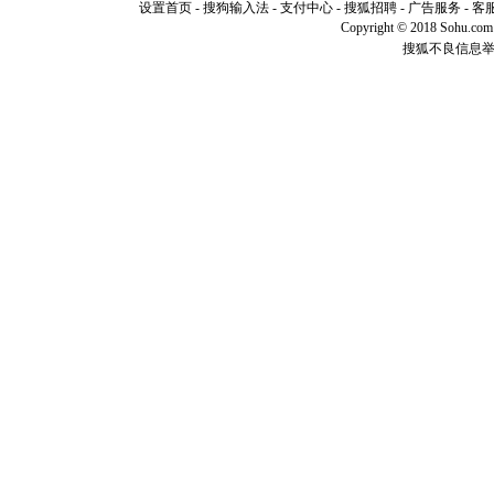
你是我专
设置首页
-
搜狗输入法
-
支付中心
-
搜狐招聘
-
广告服务
-
客
[元旦]
如
Copyright © 2018 Sohu.com I
起；二是
搜狐不良信息
离。水晶
[元旦]
当
泣，这痛
卖了。水
[春节]
风
颜！冬去
道一声平
[春节]
传
片叶子是
送你一棵