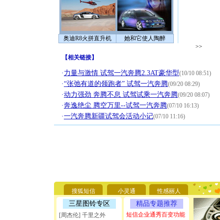
奥迪R8火拼直升机
她和它使人陶醉
>>
【
相关链接
】
·
力量与激情 试驾一汽奔腾2.3AT豪华型
(10/10 08:51)
·
“张弛有道的领跑者” 试驾一汽奔腾
(09/20 08:29)
·
动力强劲 奔腾不息 试驾试乘一汽奔腾
(09/20 08:07)
·
奔逸绝尘 腾空万里--试驾一汽奔腾
(07/10 16:13)
·
一汽奔腾新疆试驾会活动小记
(07/10 11:16)
[圣诞节]
你太多，
要平安！
搜狐短信
小灵通
性感丽人
[圣诞节]
能正大光明
三星图铃专区
精品专题推荐
天都要快
短信企业通秀百变功能
[周杰伦] 千里之外
[圣诞节]