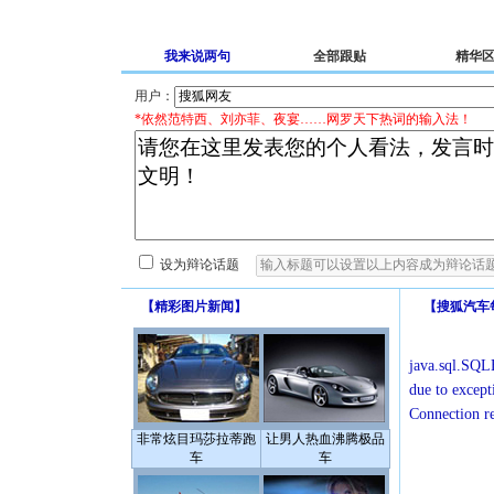
我来说两句
全部跟贴
精华
用户：
*依然范特西、刘亦菲、夜宴……网罗天下热词的输入法！
设为辩论话题
【
精彩图片新闻
】
【
搜狐汽车
java.sql.SQLE
due to except
Connection r
非常炫目玛莎拉蒂跑
让男人热血沸腾极品
车
车