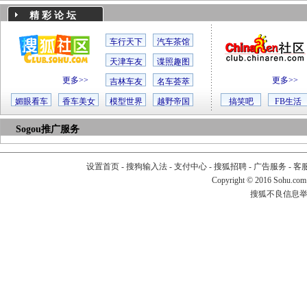
精 彩 论 坛
车行天下
汽车茶馆
天津车友
谍照趣图
更多>>
更多>>
吉林车友
名车荟萃
媚眼看车
香车美女
模型世界
越野帝国
搞笑吧
FB生活
Sogou推广服务
设置首页
-
搜狗输入法
-
支付中心
-
搜狐招聘
-
广告服务
-
客
Copyright
©
2016 Sohu.com
搜狐不良信息