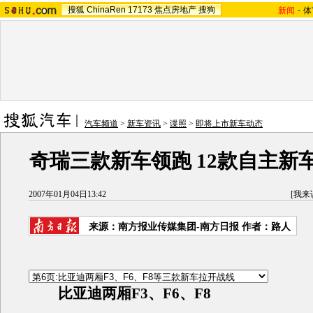
搜狐
ChinaRen
17173
焦点房地产
搜狗
新闻
-
体
汽车频道
>
新车资讯
>
谍照
>
即将上市新车动态
奇瑞三款新车领跑 12款自主新车
2007年01月04日13:42
[
我来
来源：南方报业传媒集团-南方日报 作者：路人
比亚迪两厢F3、F6、F8