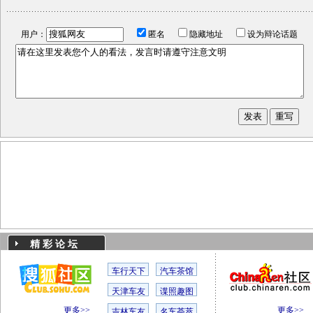
用户：
匿名
隐藏地址
设为辩论话题
精 彩 论 坛
车行天下
汽车茶馆
天津车友
谍照趣图
更多>>
更多>>
吉林车友
名车荟萃