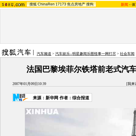
搜狐
ChinaRen
17173
焦点房地产
搜狗
新闻
-
体
汽车频道
>
汽车娱乐--明星趣闻乐图怪事一网打尽
>
社会车闻
法国巴黎埃菲尔铁塔前老式汽
2007年01月09日10:39
[
我来
来源：新华网 作者：综合报道