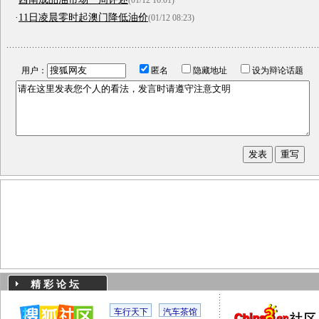
(01/12 16:01)
·
11日凌晨零时起澳门降低油价
(01/12 08:23)
用户：
匿名
隐藏地址
设为辩论话题
精 彩 论 坛
车行天下
汽车茶馆