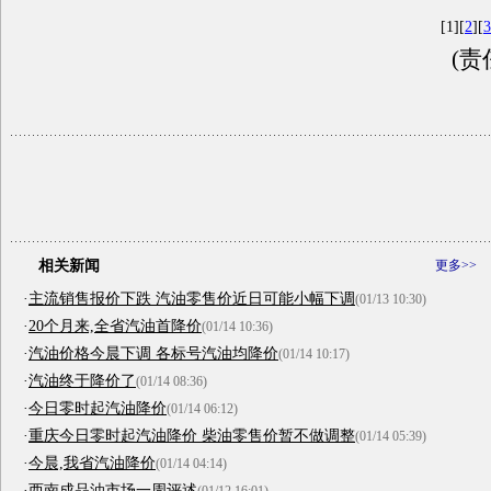
[1][
2
][
3
(责
相关新闻
更多>>
·
主流销售报价下跌 汽油零售价近日可能小幅下调
(01/13 10:30)
·
20个月来,全省汽油首降价
(01/14 10:36)
·
汽油价格今晨下调 各标号汽油均降价
(01/14 10:17)
·
汽油终于降价了
(01/14 08:36)
·
今日零时起汽油降价
(01/14 06:12)
·
重庆今日零时起汽油降价 柴油零售价暂不做调整
(01/14 05:39)
·
今晨,我省汽油降价
(01/14 04:14)
·
西南成品油市场一周评述