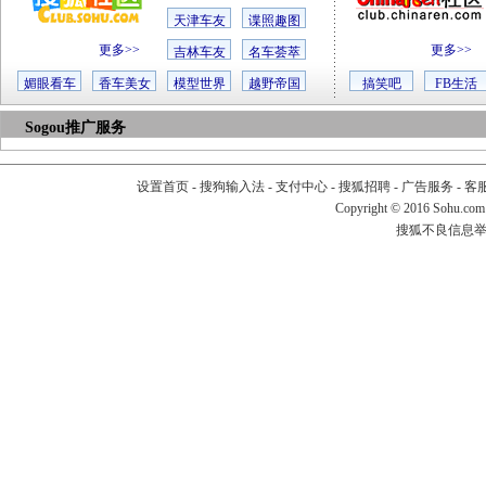
天津车友
谍照趣图
更多>>
更多>>
吉林车友
名车荟萃
媚眼看车
香车美女
模型世界
越野帝国
搞笑吧
FB生活
Sogou推广服务
设置首页
-
搜狗输入法
-
支付中心
-
搜狐招聘
-
广告服务
-
客
Copyright
©
2016 Sohu.com
搜狐不良信息