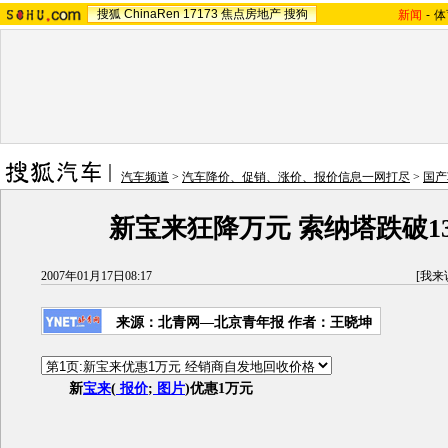
搜狐
ChinaRen
17173
焦点房地产
搜狗
新闻
-
体
汽车频道
>
汽车降价、促销、涨价、报价信息一网打尽
>
国产
新宝来狂降万元 索纳塔跌破1
2007年01月17日08:17
[
我来
来源：北青网—北京青年报 作者：王晓坤
新
宝来
(
报价
;
图片
)优惠1万元