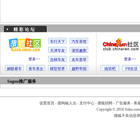
精 彩 论 坛
车行天下
汽车茶馆
天津车友
谍照趣图
更多>>
更多>>
吉林车友
名车荟萃
媚眼看车
香车美女
模型世界
越野帝国
搞笑吧
FB生活
Sogou推广服务
设置首页
-
搜狗输入法
-
支付中心
-
搜狐招聘
-
广告服务
-
客
Copyright
©
2016 Sohu.com
搜狐不良信息