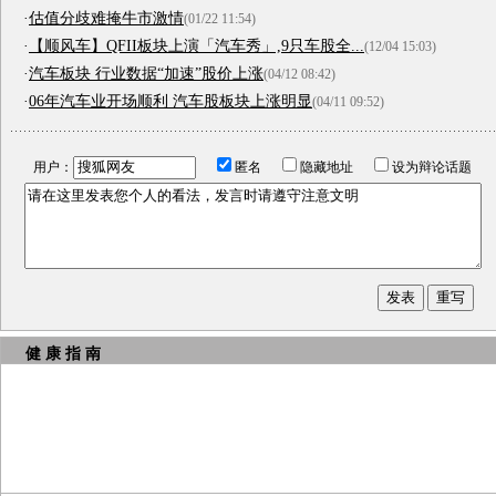
·
估值分歧难掩牛市激情
(01/22 11:54)
·
【顺风车】QFII板块上演「汽车秀」,9只车股全...
(12/04 15:03)
·
汽车板块 行业数据“加速”股价上涨
(04/12 08:42)
·
06年汽车业开场顺利 汽车股板块上涨明显
(04/11 09:52)
用户：
匿名
隐藏地址
设为辩论话题
健 康 指 南