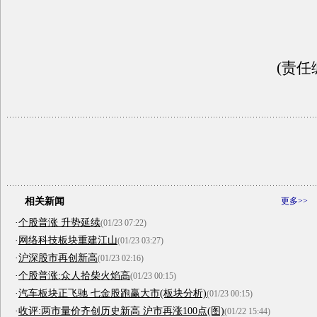
(责任
相关新闻
更多>>
·
个股普涨 升势延续
(01/23 07:22)
·
网络科技板块重建江山
(01/23 03:27)
·
沪深股市再创新高
(01/23 02:16)
·
个股普涨:众人拾柴火焰高
(01/23 00:15)
·
汽车板块正飞驰 七金股跑赢大市(板块分析)
(01/23 00:15)
·
收评:两市量价齐创历史新高 沪市再涨100点(图)
(01/22 15:44)