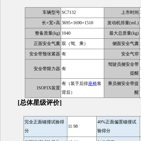
车辆型号
SC7132
上市时间
长×宽×高
3695×1690×1510
发动机排量(mL)
整备质量(kg)
1040
最大总质量(kg)
正面安全气囊
双（驾、乘）
侧面安全气囊
安全带预张紧器
有
安全气帘
驾驶员侧安全带
安全带限力器
有
提醒
有（装于后排
座椅
靠
乘员侧安全带提
ISOFIX装置
背后）
醒
[总体星级评价]
完全正面碰撞试验得
40%正面偏置碰撞试
11.98
分
验得分