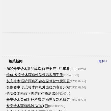
相关新闻
更多>>
·
2007长安铃木新品战略 雨燕要产1.6L车型
(01/10 08:55)
·
维修:长安铃木雨燕维修保养实用手册
(01/04 15:23)
·
长安铃木:国产雨燕不存在副驾驶气囊问题
(12/11 09:45)
·
笑傲赛事 长安铃木雨燕冲击拉力赛贵州站
(09/21 09:06)
·
长安铃木雨燕下周进行碰撞测试
(09/12 07:15)
·
长安铃木公司对外澄清 新雨燕发动机待定
(06/02 09:21)
·
长安铃木雨燕称雄JWRC(图)
(05/30 09:58)