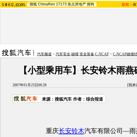
搜狐
ChinaRen
17173
焦点房地产
搜狗
新闻
-
体
汽车频道
>
汽车安全,碰撞,安全装备,C-NCAP
>
C-NCAP碰撞
【小型乘用车】长安铃木雨燕
2007年01月25日09:28
[
我来
来源：搜狐汽车 作者：综合报道
重庆
长安铃木
汽车有限公司—雨