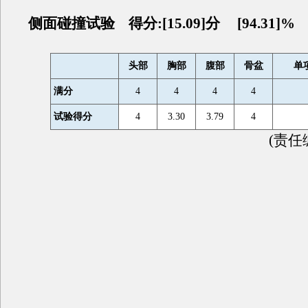
侧面碰撞试验 得分:[15.09]分 [94.31]%
头部
胸部
腹部
骨盆
单
满分
4
4
4
4
试验得分
4
3.30
3.79
4
(责任