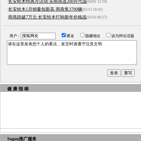
·
长安铃木特惠月活动:买雨燕送200升汽油
(04/01 12:19)
·
长安铃木1月销量创新高 雨燕售3700辆
(02/15 10:42)
·
雨燕跌破7万元:长安铃木打响新年价格战
(01/03 09:27)
用户：
匿名
隐藏地址
设为辩论话题
健 康 指 南
Sogou推广服务