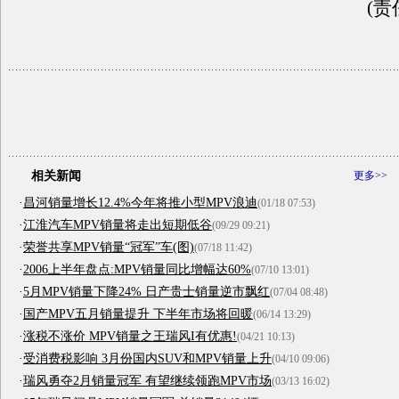
(责
相关新闻
更多>>
·
昌河销量增长12.4%今年将推小型MPV浪迪
(01/18 07:53)
·
江淮汽车MPV销量将走出短期低谷
(09/29 09:21)
·
荣誉共享MPV销量“冠军”车(图)
(07/18 11:42)
·
2006上半年盘点:MPV销量同比增幅达60%
(07/10 13:01)
·
5月MPV销量下降24% 日产贵士销量逆市飘红
(07/04 08:48)
·
国产MPV五月销量提升 下半年市场将回暖
(06/14 13:29)
·
涨税不涨价 MPV销量之王瑞风I有优惠!
(04/21 10:13)
·
受消费税影响 3月份国内SUV和MPV销量上升
(04/10 09:06)
·
瑞风勇夺2月销量冠军 有望继续领跑MPV市场
(03/13 16:02)