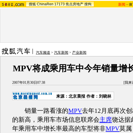
搜狐
ChinaRen
17173
焦点房地产
搜狗
新闻
-
体
汽车频道
>
汽车新闻
>
产业新闻
MPV将成乘用车中今年销量增
2007年01月30日07:38
[
我来
来源：北京晨报 作者：刘晓林
销量一路看涨的
MPV
去年12月底再次创
的新高，乘用车市场信息联席会
主席
饶达据此
年乘用车中增长率最高的车型将非
MPV
莫属