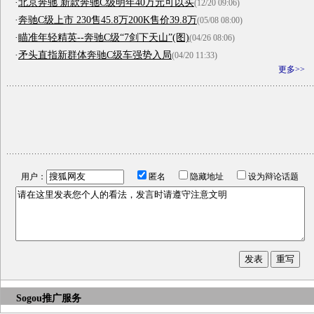
·
北京奔驰 新款奔驰C级明年40万元可以买
(12/20 09:06)
·
奔驰C级上市 230售45.8万200K售价39.8万
(05/08 08:00)
·
瞄准年轻精英--奔驰C级“7剑下天山”(图)
(04/26 08:06)
·
矛头直指新群体奔驰C级车强势入局
(04/20 11:33)
更多>>
用户：
匿名
隐藏地址
设为辩论话题
Sogou推广服务