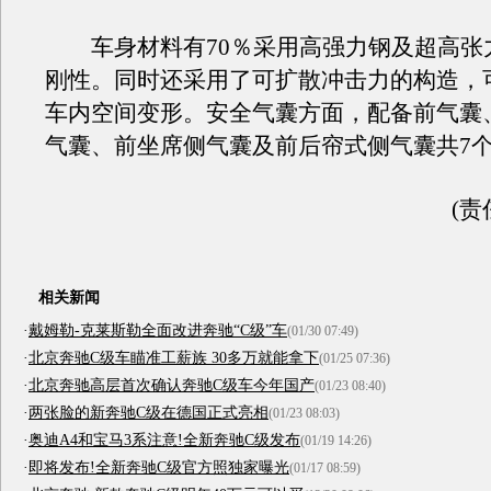
车身材料有70％采用高强力钢及超高张
刚性。同时还采用了可扩散冲击力的构造，
车内空间变形。安全气囊方面，配备前气囊
气囊、前坐席侧气囊及前后帘式侧气囊共7
(责
相关新闻
·
戴姆勒-克莱斯勒全面改进奔驰“C级”车
(01/30 07:49)
·
北京奔驰C级车瞄准工薪族 30多万就能拿下
(01/25 07:36)
·
北京奔驰高层首次确认奔驰C级车今年国产
(01/23 08:40)
·
两张脸的新奔驰C级在德国正式亮相
(01/23 08:03)
·
奥迪A4和宝马3系注意!全新奔驰C级发布
(01/19 14:26)
·
即将发布!全新奔驰C级官方照独家曝光
(01/17 08:59)