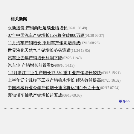
相关新闻
·
永新股份:产销两旺延续业绩增长
(02/01 08:49)
·
07年中国汽车产销增长15%将突破800万辆
(01/20 09:37)
·
11月汽车产销增长 乘用车产销均增两成
(12/18 08:23)
·
世界液化天然气产销增长势头迅猛
(11/24 13:05)
·
汽车业去年产销增长利润下降
(02/23 11:40)
·
汽车业 产销增长前景看好
(06/16 14:13)
·
1-2月浙江工业生产增长17.5% 重工业产销增长较快
(03/15 15:21)
·
上半年辽宁规模下工业产销稳步增长 经济效益提高
(07/25 16:02)
·
中国机械行业今年产销增长速度将达到百分之十五
(02/17 07:24)
·
襄轴轿车轴承产销增长超五成
(06/13 09:03)
更多>>