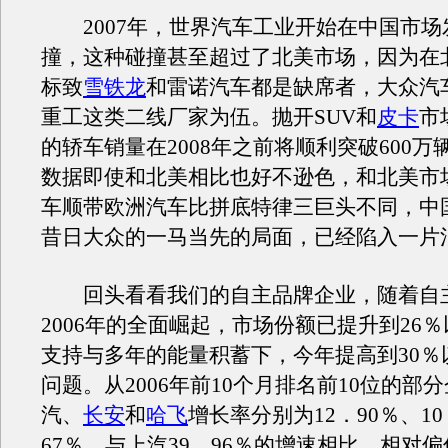
2007年，世界汽车工业开始在中国市场
撞，这种碰撞甚至超过了北美市场，因为在
标致
雪铁龙
和雷诺汽车都是缺席者，大众汽
重工这类二线厂家为伍。抛开SUV和
皮卡
市
的轿车销量在2008年之前将顺利突破600万
数据即使和北美相比也好不逊色，和北美市
车顺带欧洲汽车比拼底特律三巨头不同，中
昔日大众的一马当先的局面，已经陷入一片
回头看看我们的自主品牌企业，随着自
2006年的全面崛起，市场份额已提升到26
支持与多年的能量积蓄下，今年提高到30％
问题。从2006年前10个月排名前10位的部
汽、
长安
和
哈飞
增长率分别为12．90％、10
67％，与上汽39．96％的增速相比，相对