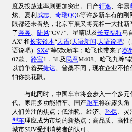
度及投放速率则更加突出。日产
轩逸
、华晨
炫、夏利
威志
、
奇瑞
QQ
6等许多新车有的刚
眼都还未看热，北京车展又将亮相一大批新
了
奔奔
、
陆风
“CV7”、星晴以及
长安福特
马
AX”和
长安铃木
“
天语
(
天语新闻
,
天语说吧
)
（
语说吧）
SX4
”等5款新车；哈飞也带来了
赛
07款、
路宝
1．3L及
民意
M408、哈飞九等
以前争着买
捷达
、普桑不同，现在企业不怕
怕你挑花眼。
与此同时，中国车市将会步入一个多元
代。家用多功能轿车、国产
跑车
将崭露头角
人们关注的焦点；低油耗、经济、
环保
、灵
型车
理应成为市场的新热点；高品质、高性
城市SUV受到消费者的认可。