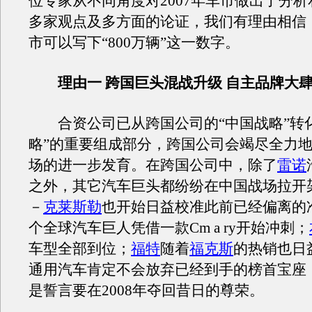
位专家从不同角度对2007年车市做出了分
多家观点及多方面的论证，我们有理由相信，
市可以写下“800万辆”这一数字。
理由一 跨国巨头混战升级 自主品牌大
合资公司已从跨国公司的“中国战略”转化
略”的重要组成部分，跨国公司会竭尽全力
场的进一步发育。在跨国公司中，除了
雷诺
之外，其它汽车巨头都纷纷在中国战场拉开
－
克莱斯勒
也开始日益校准此前已经偏离的
个全球汽车巨人凭借一款Cm a ry开始冲刺；
车型全部到位；
福特
随着
福克斯
的热销也日
通用汽车肯定不会放弃已经到手的榜首宝座
是誓言要在2008年夺回昔日的尊荣。