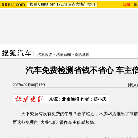
搜狐
ChinaRen
17173
焦点房地产
搜狗
新闻
-
体
汽车频道
>
汽车新闻
>
综合新闻
汽车免费检测省钱不省心 车主
2007年02月06日15:31
[
我来
来源：北京晚报 作者：郑小庆
天下究竟有没有免费的午餐？春节临近，不少4S店推出了节前
而这些免费的"大餐"却让很多车主倍感烦恼。