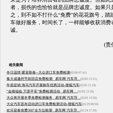
者，损伤的也恰恰就是品牌忠诚度。如果只
之，到不如不打什么“免费”的花花旗号，踏
车做好服务，时间长了，一样能够收获消费
诚。
(责
相关新闻
·
冬日温情 暖迎新春--大众进口车免费检测
(02/06 07:41)
·
集大成邀您节前回店免费检测 _易车网 汽车导...
(02/05 15:11)
·
年底促销:海马汽车开展购车优惠活动-搜狐汽车
(02/05 11:24)
·
“金猪福临 万里平安”免费检测活动 _易车网 ...
(02/02 23:59)
·
大众将开展冬季免费检测服务 _易车网 汽车导...
(02/01 15:56)
·
大众汽车宣布启动进口车免费检测活动-搜狐汽车
(01/29 08:50)
·
欢乐迎春免费360°全方位检测 _易车网 汽车导...
(01/24 17:29)