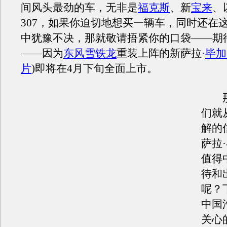
间风头最劲的车，无非是
福克斯
、新
宝来
、
307，如果你迫切地想买一辆车，同时还在
中犹豫不决，那就敬请捂紧你的口袋——期
——因为
东风雪铁龙
重装上阵的新萨拉·
毕加
片
)即将在4月下旬全面上市。
那
们就
解的
萨拉
值得
待和
呢？
中国
关心