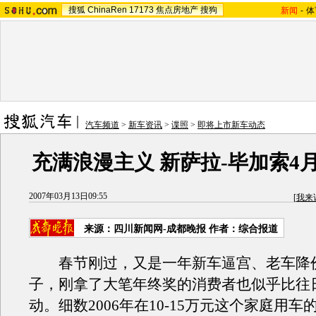
搜狐
ChinaRen
17173
焦点房地产
搜狗
新闻
-
体
汽车频道
>
新车资讯
>
谍照
>
即将上市新车动态
充满浪漫主义 新萨拉-毕加索4
2007年03月13日09:55
[
我来
来源：四川新闻网-成都晚报 作者：综合报道
春节刚过，又是一年新车逼宫、老车降
子，刚拿了大笔年终奖的消费者也似乎比往
动。细数2006年在10-15万元这个家庭用