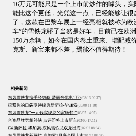
16万元可能只是一个上市前炒作的噱头，实
能比这个更低，光凭这一点，已经能够让很
了，这款在巴黎车展上一经亮相就被称为欧洲
车”的雪铁龙骄子当然是好车，目前已在欧
150万余辆，如今在国内卷土重来、增配减
克斯、新宝来都不差，焉能不值得期待！
相关新闻
·
东风雪铁龙携手经销商 爱丽舍优惠1万7
(03/13 09:37)
·
捂紧你的口袋期待经典新萨拉-毕加索
(03/08 11:18)
·
东风雪铁龙“一元钱实现您的家轿梦!”
(03/07 14:07)
·
合资品牌竞相补缺 点评即将上市新车
(03/05 17:11)
·
C4 新萨拉·毕加索-东风雪铁龙双龙出海
(02/05 08:34)
·
东风雪铁龙新萨拉-毕加索3月底全国上市
(01/25 08:07)