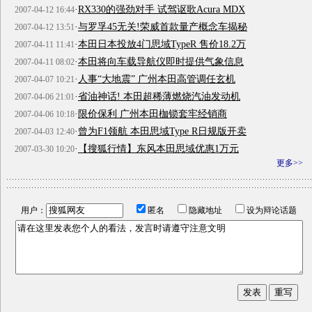
·
RX330的强劲对手 试驾讴歌Acura MDX
2007-04-12 16:44
·
与罗孚45无关!荣威首款量产概念车揭秘
2007-04-12 13:51
·
本田日本投放4门思域TypeR 售价18.2万
2007-04-11 11:41
·
本田将向车载导航仪即时提供气象信息
2007-04-11 08:02
·
人事“大地震” 广州本田高管调任玄机
2007-04-07 10:21
·
省油神话! 本田超稀薄燃烧汽油发动机
2007-04-06 21:01
·
限价保利 广州本田枷锁套牢经销商
2007-04-06 10:18
·
曾为F1领航 本田思域Type R日规版开卖
2007-04-03 12:40
·
【搜狐行情】东风本田思域优惠1万元
2007-03-30 10:20
更多>>
用户：
匿名
隐藏地址
设为辩论话题