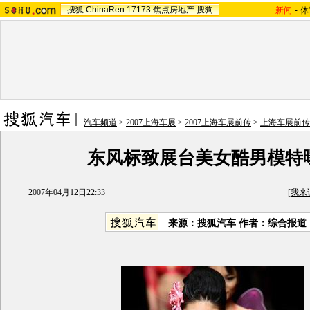
搜狐
ChinaRen
17173
焦点房地产
搜狗
新闻
-
体
汽车频道
>
2007上海车展
>
2007上海车展前传
>
上海车展前传
东风标致展台美女酷男模特
2007年04月12日22:33
[
我来
来源：搜狐汽车 作者：综合报道