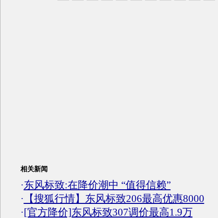
相关新闻
·
东风标致:在降价潮中 “值得信赖”
·
【搜狐行情】东风标致206最高优惠8000
·
[官方降价]东风标致307调价最高1.9万