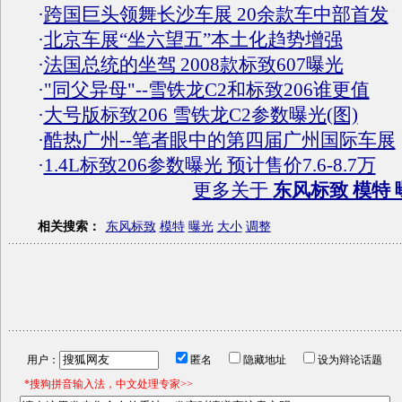
·
跨国巨头领舞长沙车展 20余款车中部首发
·
北京车展“坐六望五”本土化趋势增强
·
法国总统的坐驾 2008款标致607曝光
·
"同父异母"--雪铁龙C2和标致206谁更值
·
大号版标致206 雪铁龙C2参数曝光(图)
·
酷热广州--笔者眼中的第四届广州国际车展
·
1.4L标致206参数曝光 预计售价7.6-8.7万
更多关于
东风标致 模特 
相关搜索：
东风标致
模特
曝光
大小
调整
用户：
匿名
隐藏地址
设为辩论话题
*搜狗拼音输入法，中文处理专家>>