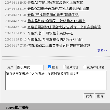
·
奇瑞A5节能型轿车盛装亮相上海车展
2007-04-18 19:52
·
奇瑞QQ3电子自动档ATM承诺无理由退车
2007-04-18 13:25
·
奇瑞“寻找最美丽的春天”活动手记
2007-04-17 11:41
·
跑车风劲吹!奇瑞又一款轿跑A6CC曝光
2007-04-17 09:54
·
奇瑞公司副总经理金弋波:告诉你一个真实的奇瑞
2007-04-17 03:41
·
车展第七日:现场版车展故事汇
2006-11-26 11:50
·
车展花絮:奇瑞发布会的外籍车模(图)
2006-11-19 13:16
·
借奇瑞A520上市董事长尹同耀抛重磅炸弹
2006-01-17 07:57
更多>>
用户：
匿名
隐藏地址
设为辩论话题
Sogou推广服务