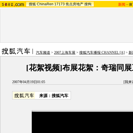
搜狐
ChinaRen
17173
焦点房地产
搜狗
新闻
-
体
汽车频道
>
2007上海车展
>
搜狐汽车播报 CHANNEL [A]
>
新
[花絮视频]布展花絮：奇瑞同展
2007年04月19日01:05
[
我来
来源：搜狐汽车