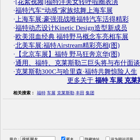
·
[花絮视频]福特洋美女转呼啦圈表演
·
福特汽车“动感”家族炫舞上海车展
·
上海车展:豪强混战唯福特汽车活得精彩
·
福特动态设计Kinetic Design造型新成员
·
欧美混血经典 福特野马概念车亮相车展
·
北美车展:福特Airstream精彩亮相(图)
·
【北京车展】福特 野马狂奔京华(图)
·
通用、福特、克莱斯勒三巨头将与布什面谈
·
克莱斯勒300C与哈里森·福特共舞惊险人生
更多关于
福特 车展 克莱
相关搜索：
福特
车展
克莱斯勒
丰田
集团
用户：
匿名
隐藏地址
设为辩论话题