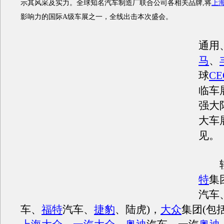
示其风采及实力。全球知名汽车制造厂联合公司各相关品牌,将
上
影响力的国际A级车展之一，全线出击本次盛会。
通用
马
、
球
CE
临车
强大
大车
见。
轿
特
集
汽车
车、
福特
汽车、
捷豹
、陆虎)，
大众
集团(包