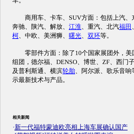
车。
商用车、卡车、SUV方面：包括上汽、东
奔驰、陕汽、解放、
江淮
、重汽、北汽
福田
柯
、中欧、美洲狮、
曙光
、
双环
等。
零部件方面：除了10个国家展团外，美
组团，德尔福、DENSO、博世、ZF、西门
及普利斯通、横滨
轮胎
、阿尔派、歌乐音响
示最新技术与产品。
相关新闻
·
新一代福特蒙迪欧亮相上海车展确认国产