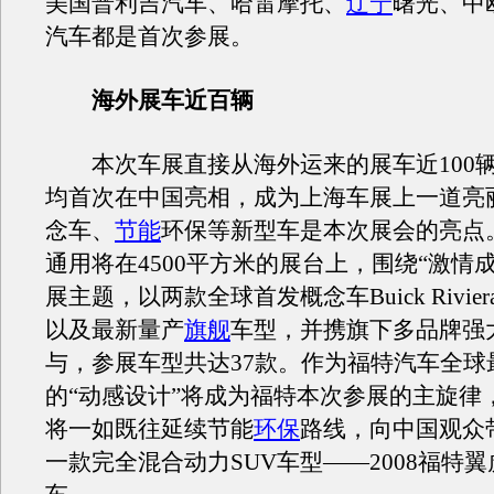
美国普利吉汽车、哈雷摩托、
辽宁
曙光、中
汽车都是首次参展。
海外展车近百辆
本次车展直接从海外运来的展车近100
均首次在中国亮相，成为上海车展上一道亮
念车、
节能
环保等新型车是本次展会的亮点
通用将在4500平方米的展台上，围绕“激情
展主题，以两款全球首发概念车Buick Rivier
以及最新量产
旗舰
车型，并携旗下多品牌强
与，参展车型共达37款。作为福特汽车全球
的“动感设计”将成为福特本次参展的主旋律
将一如既往延续节能
环保
路线，向中国观众
一款完全混合动力SUV车型——2008福特