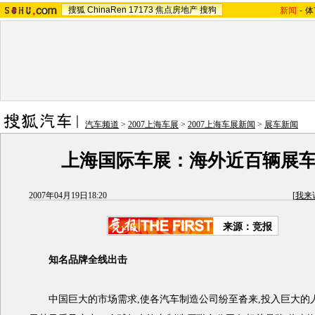
搜狐
ChinaRen
17173
焦点房地产
搜狗
新闻
-
体
汽车频道
>
2007上海车展
>
2007上海车展新闻
>
展车新闻
上海国际车展：海外近百辆展
2007年04月19日18:20
[
我来
来源：竞报
知名品牌全线出击
中国巨大的市场需求,使各汽车制造公司纷至沓来,投入巨大的人