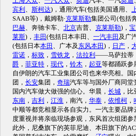
上海大众
、
一汽大众
、
奥迪
汽车、一汽
奥迪
宾利
、
斯柯达
)，通用汽车(包括美国通用、
SAAB等)，戴姆勒·
克莱斯勒
集团公司(包括
巴赫
、奔驰卡车、
北京
吉普、
克莱斯勒
)，
宝
莱斯
)，
丰田
(包括日本丰田、
一汽丰田
及广汽
(包括日本
本田
、广本及
东风本田
)，
日产
，
雷诺
，
标致
，
雪铁龙
，
法拉利
——马萨拉蒂
爵
，
菲亚特
，
现代
，
铃木
，
起亚
等都踊跃参
自伊朗的汽车工业集团公司也来华亮相。国
团，
长安
集团，
奇瑞
汽车等与国外厂商同堂
国内汽车做大做强的信心。华晨，
长城
，比
东南
，
吉利
，
江淮
，南汽，
华泰
，
依维柯
，
中顺等都竞相显示各自实力。一汽主要品牌
度重视并将亲临现场参观，东风首次组团参
此外，尼桑旗下的英菲尼迪、本田旗下的AC