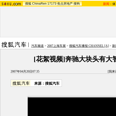
搜狐
ChinaRen
17173
焦点房地产
搜狗
新闻
-
体
汽车频道
>
2007上海车展
>
搜狐汽车播报 CHANNEL [A]
>
新
[花絮视频]奔驰大块头有大
2007年04月20日07:35
[
我来
来源：搜狐汽车