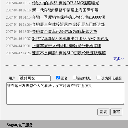
·
传说中的捍将! 奔驰C63 AMG谍照曝光
2007-04-18 10:17
·
新一代奔驰E级轿车荣耀上海国际车展
2007-04-18 09:16
·
奔驰一季度销售保持稳步增长 售出6800辆
2007-04-18 01:15
·
奔驰展台主体接近尾声 部分展车已经进场
2007-04-16 18:59
·
奔驰展台展车已经进场 精彩花絮大放
2007-04-16 18:59
·
对抗宝马新M3 奔驰推出CLK63 AMG黑色版
2007-04-16 10:37
·
上海车展进入倒计时 奔驰展台开始搭建
2007-04-14 09:31
·
速度不是问题! 奔驰SLR迈凯伦敞篷版谍照
2007-04-12 14:26
更多>>
用户：
匿名
隐藏地址
设为辩论话题
Sogou推广服务