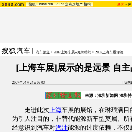
搜狐
ChinaRen
17173
焦点房地产
搜狗
新闻
-
体
汽车频道
>
2007上海车展--壳牌特约
>
2007上海车展评论
[上海车展]展示的是远景 自
2007年04月24日09:03
[
我来
来源：深圳新闻网-深圳
走进此次
上海
车展的展馆，在琳琅满目
为引人注目的，非替代能源新车型莫属。所
经意识到汽车对
汽油
能源的过度依赖，不仅