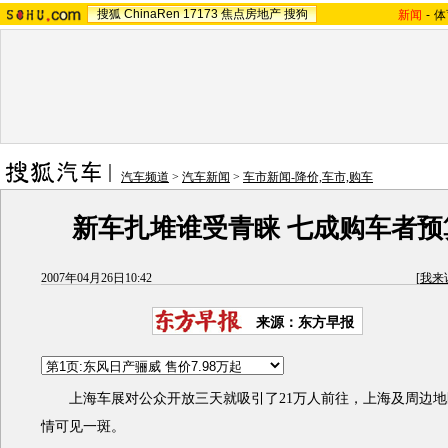
搜狐
ChinaRen
17173
焦点房地产
搜狗
新闻
-
体
汽车频道
>
汽车新闻
>
车市新闻-降价,车市,购车
新车扎堆谁受青睐 七成购车者预算
2007年04月26日10:42
[
我来
来源：东方早报
上海车展对公众开放三天就吸引了21万人前往，上海及周边地
情可见一斑。