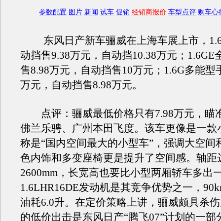
参数配置
图片
新闻
试车
促销
经销商报价
车型点评
购车心
东风日产新车骊威在上海车展上市，1.6
动挡售9.38万元，自动挡10.38万元；1.6G
售8.98万元，自动挡售10万元；1.6G多能型手
万元，自动挡售8.98万元。
点评：骊威最低价格只有7.98万元，瞄
佛兰乐骋、广州本田飞度。该车更像是一款小
称是“国内空间最大的小型车”，强调大空间
色内饰和多变座椅更是提升了空间感。轴距
2600mm，长宽高也要比小型两厢轿车多出
1.6LHR16DE发动机是其竞争优势之一，90
油耗6.0升。在定价策略上讲，骊威颇具杀
的低价出击是东风日产“腾飞07”计划的一部