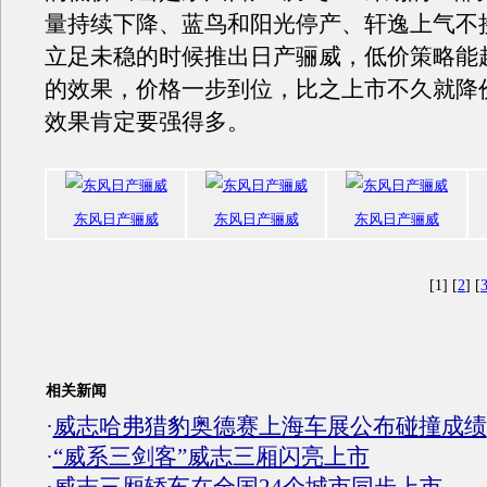
量持续下降、蓝鸟和阳光停产、轩逸上气不
立足未稳的时候推出日产骊威，低价策略能
的效果，价格一步到位，比之上市不久就降
效果肯定要强得多。
东风日产骊威
东风日产骊威
东风日产骊威
[1] [
2
] [
相关新闻
·
威志哈弗猎豹奥德赛上海车展公布碰撞成绩
·
“威系三剑客”威志三厢闪亮上市