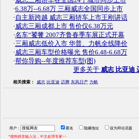
·
威志三厢轿车在全国24个城市同步上市
·
6.38万--6.68万 三厢威志全国同步上市
·
自主新跨越 威志三厢轿车上市王刚讲话
·
威志三厢成都上市 售价仅6.38万元
·
名车“饕餮 2007齐鲁春季车展正式开幕
·
三厢威志低价入市 华普、力帆全线降价
·
威志三厢车型价格曝光 售价6.48-6.68万
·
帮你导购--年度推荐车型(图)
更多关于
威志 比亚迪 
相关搜索：
威志
比亚迪
迈腾
东风日产
力帆
用户：
匿名
隐藏地址
设为辩论话题
*搜狗拼音输入法，中文处理专家>>