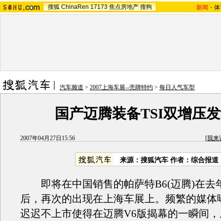
搜狐
ChinaRen
17173
焦点房地产
搜狗
新闻
-
体
汽车频道
>
2007上海车展--壳牌特约
>
每日人气车型
国产迈腾装备TSI双增压
2007年04月27日15:56
[
我来
来源：搜狐汽车 作者：综合报道
即将在中国销售的帕萨特B6(迈腾)在去
后，再次的出现在上海车展上。频繁的媒体
迟迟不上市使得在迈腾V6版揭幕的一瞬间