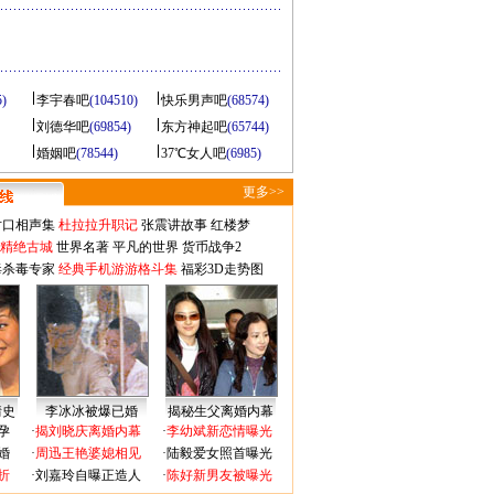
5)
李宇春吧
(104510)
快乐男声吧
(68574)
刘德华吧
(69854)
东方神起吧
(65744)
婚姻吧
(78544)
37℃女人吧
(6985)
更多>>
对口相声集
杜拉拉升职记
张震讲故事
红楼梦
-精绝古城
世界名著
平凡的世界
货币战争2
毒杀毒专家
经典手机游游格斗集
福彩3D走势图
情史
李冰冰被爆已婚
揭秘生父离婚内幕
孕
·
揭刘晓庆离婚内幕
·
李幼斌新恋情曝光
婚
·
周迅王艳婆媳相见
·
陆毅爱女照首曝光
折
·
刘嘉玲自曝正造人
·
陈好新男友被曝光