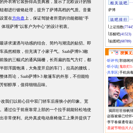
的外衣将它装扮得高贵典雅，显示了北欧设计的独
相 关 说 吧
钮都进行镀铬处理，提升了萨博高档的气质。音量
萨博
设置在
方向盘
上，保证驾驶者所需的功能都能“手
说 吧 排 行
，体现萨博“以客户为中心”的设计初衷。
上证指数
(7744
苏醒吧
(41523)
贴图吧
(68789)
讲求潇洒与动感的结合、简约与潮流的贴切。即
虽然精致，但充满了小家子气。Saab萨博9-3敞
前脸的三幅式的通风隔栅，长而扁的氙气方灯，都
·
听评书
|
郭德纲
·
听小说
|
鬼吹灯1
半部浑圆饱满，大角度开启的车门，拉高的腰线，
·
共享区
|
手机病
体而论，Saab萨博9-3 敞篷车的外形，不但能给
芳郁醇厚，值得细细品味。
计一改我们以前心目中双门轿车后座狭小的印象。宽
。通过位于前座靠背上部的一个拉手就能轻松地使
揭田壮壮徐帆
·
赵薇被爆已经怀
出非常便利。此外真皮电动座椅做工上乘并提供了
·
李宇春爆遭母逼
·
圣诞节明信片八