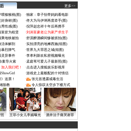
 后
更多>>
喂猕猴桃(图)
·
独家：章子怡带妈妈看电影
好身材(图)
·
佟大为马伊琍再度牵手(图)
秀性感(图)
·
倪萍赵忠祥十年后再携手
服装皆为租赁
·
刘涛富豪老公为家产求生子
颜乘地铁被拍
·
舒淇醉酒瞬间惨被抓拍(图)
做活体解剖
·
实拍漂亮的地摊西施(组图)
的暴烈脾气
·
世界九大罪恶之城(组图)
遇灵异事件
·
李孝利新欢私密视频曝光
成命案导火索
·
孟庭苇可爱儿子最新照(图)
：加入我们吧！
·
点击进入搜狐娱乐影视库
owGirl
·
游戏史上最般配的十对情侣
2》送票！
·
张元首透露戒毒生活
湘胎教
·
令人惊叹太空步下楼方式
密照
王菲小女儿李嫣曝光
酒井法子痛哭谢罪