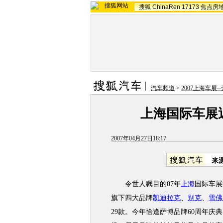
搜狐
ChinaRen
17173
焦点房
汽车频道
>
2007上海车展-
上海国际车展
2007年04月27日18:17
来
令世人瞩目的07年
上海
国际车展
旗下四大品牌
凯迪拉克
、
别克
、
雪佛
29款。今年恰逢萨博品牌60周年