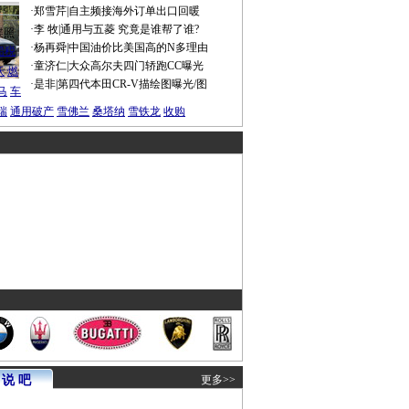
·
郑雪芹
|
自主频接海外订单出口回暖
·
李 牧
|
通用与五菱 究竟是谁帮了谁?
谍照
·
杨再舜
|
中国油价比美国高的N多理由
船税
·
童济仁
|
大众高尔夫四门轿跑CC曝光
沃
燃
·
是非
|
第四代本田CR-V描绘图曝光/图
马
车
瑞
通用破产
雪佛兰
桑塔纳
雪铁龙
收购
说 吧
更多>>