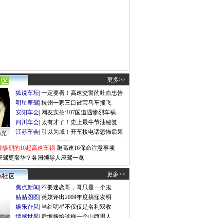
更多>>
狐说车坛
|
一定要看！高速交警的吐血忠告
明星座驾
|
杭州一家三口被宝马车撞飞
安阳车会
|
网友实拍:107国道遇惨烈车祸
四川车会
|
太有才了！史上最牛节油秘笈
江苏车会
|
引以为戒！开车接电话恐怖后果
曝光
最惨烈的16起高速车祸
跑高速16保命注意事项
座驾更奢华？各国领导人座驾一览
更多>>
焦点新闻
|
不要迷恋哥，哥只是一个鬼
贴贴图图
|
英媒评出2009年度搞怪发明
娱乐旮旯
|
当红明星不仅仅是名利双收
情感世界
|
后悔嫁给这样一个山西男人