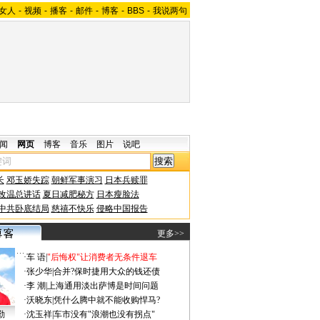
女人
-
视频
-
播客
-
邮件
-
博客
-
BBS
-
我说两句
闻
网页
博客
音乐
图片
说吧
长
邓玉娇失踪
朝鲜军事演习
日本兵赎罪
改温总讲话
夏日减肥秘方
日本瘦脸法
中共卧底结局
慈禧不快乐
侵略中国报告
更多>>
·
车 语
|
"后悔权"让消费者无条件退车
·
张少华
|
合并?保时捷用大众的钱还债
·
李 潮
|
上海通用淡出萨博是时间问题
·
沃晓东
|
凭什么腾中就不能收购悍马?
勤
·
沈玉祥
|
车市没有"浪潮也没有拐点"