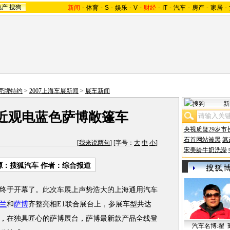
地产
搜狗
新闻
-
体育
-
S
-
娱乐
-
V
-
财经
-
IT
-
汽车
-
房产
-
家居
-
-壳牌特约
>
2007上海车展新闻
>
展车新闻
新
近观电蓝色萨博敞篷车
央视质疑29岁市
石首网站被黑
篡
[
我来说两句
] [字号：
大
中
小
]
宋美龄牛奶洗澡
源：搜狐汽车 作者：综合报道
终于开幕了。此次车展上声势浩大的上海通用汽车
兰
和
萨博
齐整亮相E1联合展台上，参展车型共达
庆典，在独具匠心的萨博展台，萨博最新款产品全线登
汽车名博:翟 