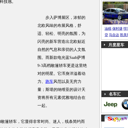
科技感。
帕萨特b6coupe
热点标签：
车
步入萨博展区，浓郁的
汽车下乡
沃尔
北欧风味的布展风格，舒
油税
保时捷
悍
适、轻松、明亮的氛围，为
贷
马自达
凯美
闪亮的新车营造出北欧贴近
月度星车
自然的气息和亲切的人文氛
围。而新款电光蓝Saab萨博
9-3高档敞篷轿车更是这里绝
对的明星。它浑身洋溢着动
力、
跑车
风范以及无穷力
量；斯堪的纳维亚的设计天
名车汇
资将所有元素优雅地结合在
一起。
-3敞篷轿车，它显得非常时尚、迷人，线条简约而