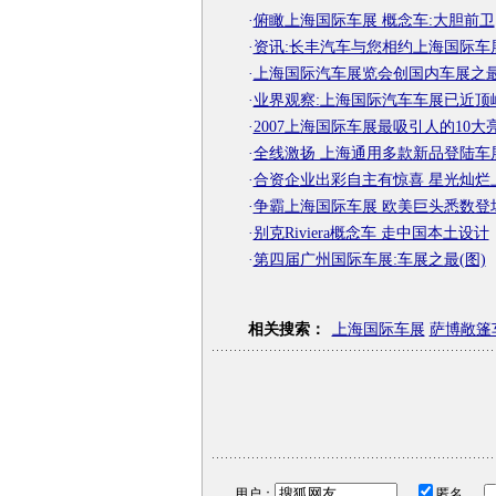
·
俯瞰上海国际车展 概念车:大胆前卫
·
资讯:长丰汽车与您相约上海国际车
·
上海国际汽车展览会创国内车展之
·
业界观察:上海国际汽车车展已近顶
·
2007上海国际车展最吸引人的10大
·
全线激扬 上海通用多款新品登陆车
·
合资企业出彩自主有惊喜 星光灿烂
·
争霸上海国际车展 欧美巨头悉数登
·
别克Riviera概念车 走中国本土设计
·
第四届广州国际车展:车展之最(图)
相关搜索：
上海国际车展
萨博敞篷
用户：
匿名