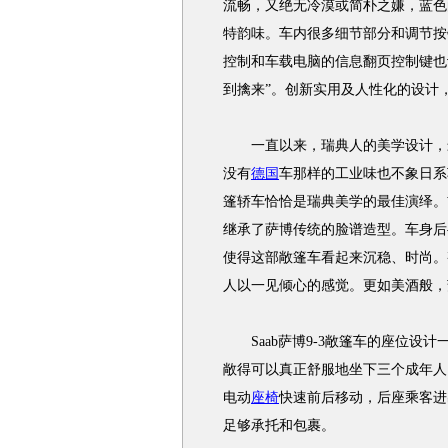
流畅，又绝无冷漠或简朴之嫌，蓝色
特韵味。车内很多细节部分和调节按
控制和车载电脑的信息翻页控制键也
到擒来”。创新实用及人性化的设计
一直以来，瑞典人的美学设计，最
没有
德国
车那样的工业味也不象日系车
篷轿车恰恰是瑞典美学的最佳演绎。
继承了萨博传统的脸谱造型。车身后
使得这部敞篷车看起来沉稳、时尚。整
人以一见倾心的感觉。更如美酒般，
Saab萨博9-3敞篷车的座位设
敞得可以真正舒服地坐下三个成年人
电动
座椅
快速前后移动，后座乘客进
足够承托和包裹。