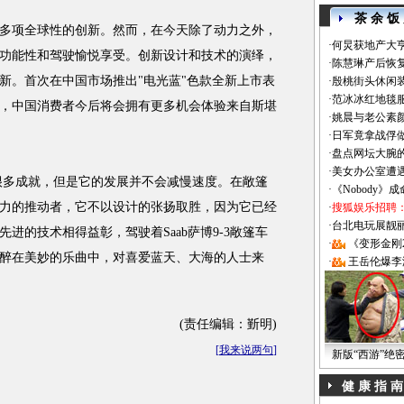
茶 余 饭
项全球性的创新。然而，在今天除了动力之外，
·
何炅获地产大亨
功能性和驾驶愉悦享受。创新设计和技术的演绎，
·
陈慧琳产后恢复
创新。首次在中国市场推出"电光蓝"色款全新上市表
·
殷桃街头休闲装
·
范冰冰红地毯
，中国消费者今后将会拥有更多机会体验来自斯堪
·
姚晨与老公素
·
日军竟拿战俘
·
盘点网坛大腕
·
美女办公室遭
很多成就，但是它的发展并不会减慢速度。在敞篷
·
《Nobody》
力的推动者，它不以设计的张扬取胜，因为它已经
·
搜狐娱乐招聘
·
台北电玩展靓丽Sh
进的技术相得益彰，驾驶着Saab萨博9-3敞篷车
·
《变形金刚
醉在美妙的乐曲中，对喜爱蓝天、大海的人士来
·
王岳伦爆李
(责任编辑：斳明)
[
我来说两句
]
新版“西游”绝
健 康 指 南