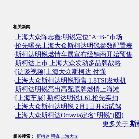
相关新闻
·
上海大众陈志鑫:明锐定位“A+B-”市场
·
抢先曝光上海大众斯柯达明锐参数配置表
·
斯柯达明锐燃情车展宣布经销商开始预售
·
斯柯达上市 上海大众发动多品牌战略
·
[访谈视频]上海大众斯柯达 付强
·
上海大众斯柯达明锐预售 1.8TSI发动机
·
斯柯达明锐亮出高配底牌燃情上海滩
·
[上海车展] 斯柯达明锐1.6L抢先实拍
·
上海大众斯柯达明锐 2月1日开始试驾
·
上海大众斯柯达Octavia定名"明锐"(图)
更多关于
斯
相关搜索：
斯柯达
明锐
上海大众