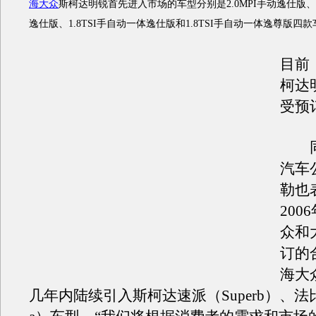
海大众
斯柯达明锐首先进入市场的车型分别是2.0MPI手动逸仕版、2
逸仕版、1.8TSI手自动一体逸仕版和1.8TSI手自动一体逸尊版四
目前
柯达
受预
同
汽车
勒也
200
众和
订的
海大
几年内陆续引入斯柯达速派（Superb）、法比亚