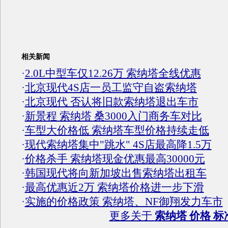
相关新闻
·
2.0L中型车仅12.26万 索纳塔全线优惠
·
北京现代4S店一员工监守自盗索纳塔
·
北京现代 否认将旧款索纳塔退出车市
·
新景程 索纳塔 桑3000入门商务车对比
·
车型大价格低 索纳塔车型价格持续走低
·
现代索纳塔集中"跳水" 4S店最高降1.5万
·
价格杀手 索纳塔现金优惠最高30000元
·
韩国现代将向新加坡出售索纳塔出租车
·
最高优惠近2万 索纳塔价格进一步下滑
·
实施的价格政策 索纳塔、NF御翔发力车市
更多关于
索纳塔 价格 标