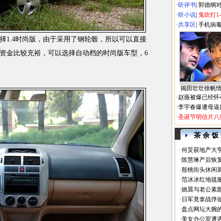
·
听评书
|
郭德纲
·
听小说
|
鬼吹灯1
·
共享区
|
手机病
1.4时尚版，由于采用了钢轮毂，所以可以直接
资金比较充裕，可以选择自动档的时尚版车型，6
揭田壮壮徐帆
·
赵薇被爆已经怀
·
李宇春爆遭母逼
·
圣诞节明信片八
茶 余 饭
·
何炅获地产大亨
·
陈慧琳产后恢复
·
殷桃街头休闲装
·
范冰冰红地毯
·
姚晨与老公素
·
日军竟拿战俘
·
盘点网坛大腕
·
美女办公室遭