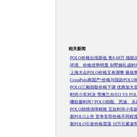
相关新闻
·
POLO价格出现新低 售8.68万 领驭
·
环境、价格优势明显 别墅婚礼成时
·
上海大众POLO价格又有调整 最低售
·
CrossPolo将国产!价格与现款POLO
·
POLO三厢劲取价格下调 优惠加大至4
·
时尚小车对决 雪佛兰AVEO VS PO
·
哪款最时尚? POLO劲取、思迪、
·
POLO劲情演绎精致 五款时尚小车
·
新POLO上市 竞争车型价格不同程
·
新POLO引发价格震荡 10万元紧凑