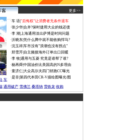
更多>>
·
车 语
|
"后悔权"让消费者无条件退车
·
张少华
|
合并?保时捷用大众的钱还债
·
李 潮
|
上海通用淡出萨博是时间问题
·
沃晓东
|
凭什么腾中就不能收购悍马?
勤
·
沈玉祥
|
车市没有"浪潮也没有拐点"
·
郑雪芹
|
自主频接海外订单出口回暖
·
李 牧
|
通用与五菱 究竟是谁帮了谁?
谍照
·
杨再舜
|
中国油价比美国高的N多理由
船税
·
童济仁
|
大众高尔夫四门轿跑CC曝光
沃
燃
·
是非
|
第四代本田CR-V描绘图曝光/图
马
车
瑞
通用破产
雪佛兰
桑塔纳
雪铁龙
收购