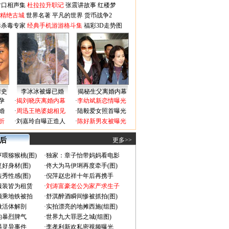
对口相声集
杜拉拉升职记
张震讲故事
红楼梦
-精绝古城
世界名著
平凡的世界
货币战争2
毒杀毒专家
经典手机游游格斗集
福彩3D走势图
情史
李冰冰被爆已婚
揭秘生父离婚内幕
孕
·
揭刘晓庆离婚内幕
·
李幼斌新恋情曝光
婚
·
周迅王艳婆媳相见
·
陆毅爱女照首曝光
折
·
刘嘉玲自曝正造人
·
陈好新男友被曝光
 后
更多>>
喂猕猴桃(图)
·
独家：章子怡带妈妈看电影
好身材(图)
·
佟大为马伊琍再度牵手(图)
秀性感(图)
·
倪萍赵忠祥十年后再携手
服装皆为租赁
·
刘涛富豪老公为家产求生子
颜乘地铁被拍
·
舒淇醉酒瞬间惨被抓拍(图)
做活体解剖
·
实拍漂亮的地摊西施(组图)
的暴烈脾气
·
世界九大罪恶之城(组图)
遇灵异事件
·
李孝利新欢私密视频曝光