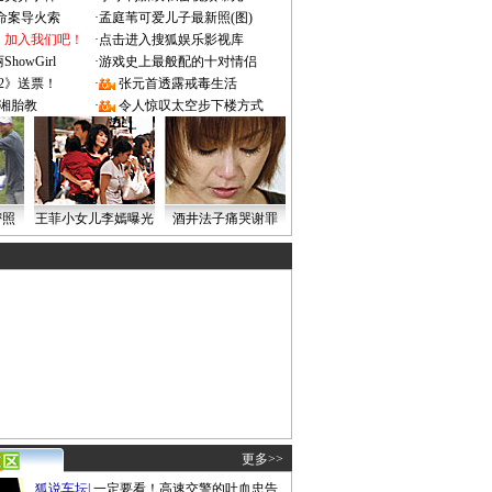
成命案导火索
·
孟庭苇可爱儿子最新照(图)
：加入我们吧！
·
点击进入搜狐娱乐影视库
owGirl
·
游戏史上最般配的十对情侣
2》送票！
·
张元首透露戒毒生活
湘胎教
·
令人惊叹太空步下楼方式
密照
王菲小女儿李嫣曝光
酒井法子痛哭谢罪
更多>>
狐说车坛
|
一定要看！高速交警的吐血忠告