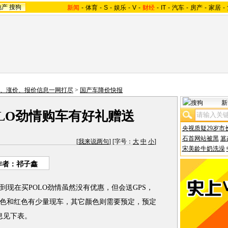
地产
搜狗
新闻
-
体育
-
S
-
娱乐
-
V
-
财经
-
IT
-
汽车
-
房产
-
家居
-
、涨价、报价信息一网打尽
>
国产车降价快报
新
OLO劲情购车有好礼赠送
央视质疑29岁市
石首网站被黑
篡
[
我来说两句
] [字号：
大
中
小
]
宋美龄牛奶洗澡
作者：祁子鑫
现在买POLO劲情虽然没有优惠，但会送GPS，
色和红色有少量现车，其它颜色则需要预定，预定
息见下表。