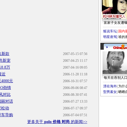
富家子女友遭
狐说车坛
|
国内
明星座驾
|
谁的
出新款
2007-05-15 07:56
尚新宠
2007-04-25 11:17
8.8万
2007-04-16 09:05
接近
2006-11-28 11:18
每天在吞别人
000元
2006-10-31 07:57
漂在海外
|
为什
LO劲情
2006-09-06 08:47
型男索女
|
晒晒
乐风对比
2006-08-30 07:41
靓丽对话
2006-07-27 13:33
度松动
2006-07-17 09:37
型车导购
2006-07-04 07:51
更多关于
polo 价格 时尚
的新闻>>