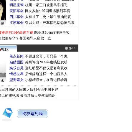
明星座驾
|
杭州一家三口被宝马车撞飞
安阳车会
|
网友实拍:107国道遇惨烈车祸
四川车会
|
太有才了！史上最牛节油秘笈
江苏车会
|
引以为戒！开车接电话恐怖后果
曝光
最惨烈的16起高速车祸
跑高速16保命注意事项
座驾更奢华？各国领导人座驾一览
更多>>
焦点新闻
|
不要迷恋哥，哥只是一个鬼
贴贴图图
|
英媒评出2009年度搞怪发明
娱乐旮旯
|
当红明星不仅仅是名利双收
情感世界
|
后悔嫁给这样一个山西男人
型男索女
|
小糖精归来，在海边轻轻舞
口水
么出过国的人回来之后都会说中国不好
自己的旗袍照
暴雨过后天空依旧晴朗