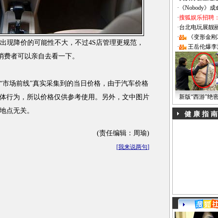
·
《Nobody》
·
搜狐娱乐招聘
·
台北电玩展靓丽Sh
·
《变形金刚
现降价的可能性不大，不过4S店管理更规范，
·
王岳伦爆李
的消费者可以亲自去看一下。
市场前线”真实采集到的当日价格，由于汽车价格
体行为，所以价格仅供参考使用。另外，文中图片
新版“西游”绝
摄地点无关。
健 康 指 南
(责任编辑：周瑜)
[
我来说两句
]