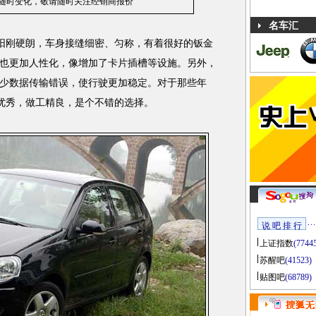
格随时变化，
敬请随时关注
经销商报价
名车汇
阳刚硬朗，车身接缝细密、匀称，有着很好的钣金
也更加人性化，像增加了卡片插槽等设施。另外，
统，减少数据传输错误，使行驶更加稳定。对于那些年
质优秀，做工精良，是个不错的选择。
说 吧 排 行
上证指数
(7744
苏醒吧
(41523)
贴图吧
(68789)