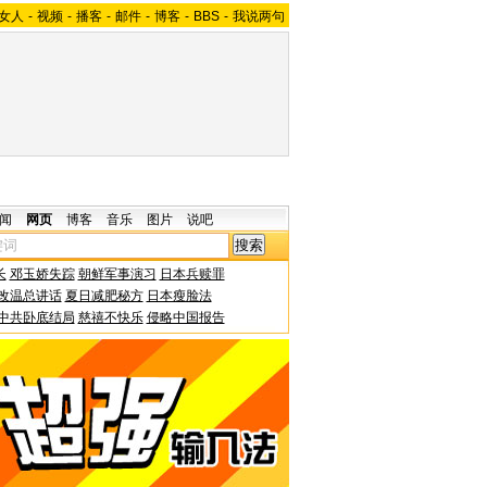
女人
-
视频
-
播客
-
邮件
-
博客
-
BBS
-
我说两句
闻
网页
博客
音乐
图片
说吧
长
邓玉娇失踪
朝鲜军事演习
日本兵赎罪
改温总讲话
夏日减肥秘方
日本瘦脸法
中共卧底结局
慈禧不快乐
侵略中国报告