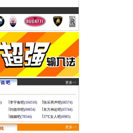
说 吧
更多>>
5)
李宇春吧
(104510)
快乐男声吧
(68574)
刘德华吧
(69854)
东方神起吧
(65744)
婚姻吧
(78544)
37℃女人吧
(6985)
更多>>