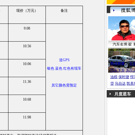
）
现价（万元）
备注
9.08
汽车名博:翟 
10.56
帕萨特b6coupe
送GPS
热点标签：
车
10.06
银色 蓝色 红色有现车
汽车下乡
沃尔
油税
保时捷
悍
11.36
贷
马自达
凯美
其它颜色需预定
月度星车
10.68
11.98